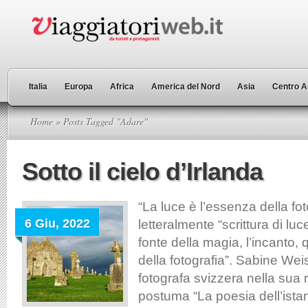
Italia
Europa
Africa
America del Nord
Asia
Centro A
Home
» Posts Tagged "Adare"
Sotto il cielo d’Irlanda
“La luce è l’essenza della fot
6 Giu, 2022
letteralmente “scrittura di luc
fonte della magia, l’incanto,
della fotografia”. Sabine We
fotografa svizzera nella sua 
postuma “La poesia dell’istant