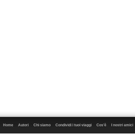
Home
Autori
Chi siamo
Condividi i tuoi viaggi
Cos’è
I nostri amici