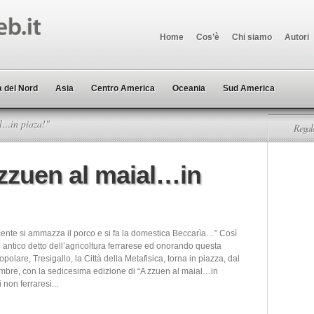
Home
Cos’è
Chi siamo
Autori
 del Nord
Asia
Centro America
Oceania
Sud America
l…in piaza!"
Regala
 zzuen al maial…in
cente si ammazza il porco e si fa la domestica Beccarìa…” Così
 antico detto dell’agricoltura ferrarese ed onorando questa
opolare, Tresigallo, la Città della Metafisica, torna in piazza, dal
embre, con la sedicesima edizione di “A zzuen al maial…in
i non ferraresi...