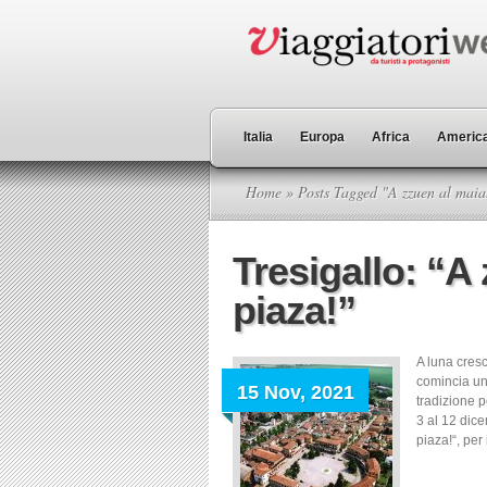
Italia
Europa
Africa
America
Home
» Posts Tagged "A zzuen al maia
Tresigallo: “A
piaza!”
A luna cres
comincia un
15 Nov, 2021
tradizione p
3 al 12 dic
piaza!“, per 