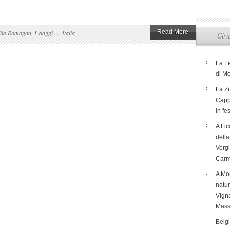
Read More
lia Romagna
,
I viaggi ...
,
Italia
Gli u
La F
di M
La Zu
Capp
in fe
A Fic
dell
Verg
Carm
A Mon
natur
Vigna
Mass
Belg