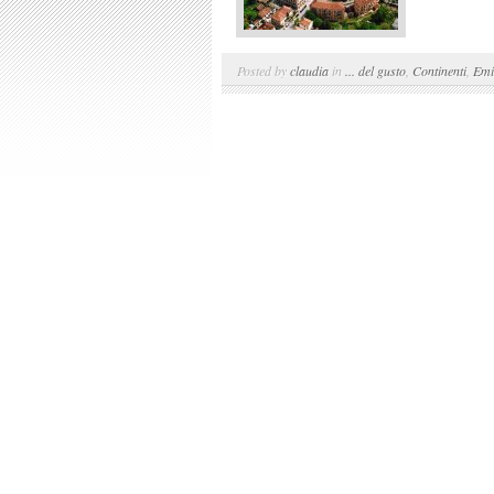
Posted by
claudia
in
... del gusto
,
Continenti
,
Emi