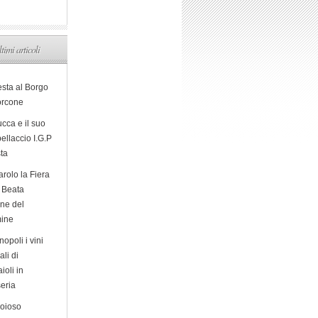
ltimi articoli
esta al Borgo
orcone
cca e il suo
ellaccio I.G.P
sta
arolo la Fiera
a Beata
ine del
ine
opoli i vini
ali di
ioli in
eria
ioioso