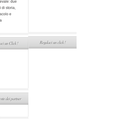
evale: due
i di storia,
acolo e
a
Regalaci un click !
ci un Click !
ste dei partner