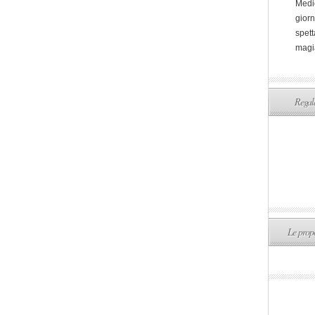
Medi
giorn
spett
magi
Regala
Le propo