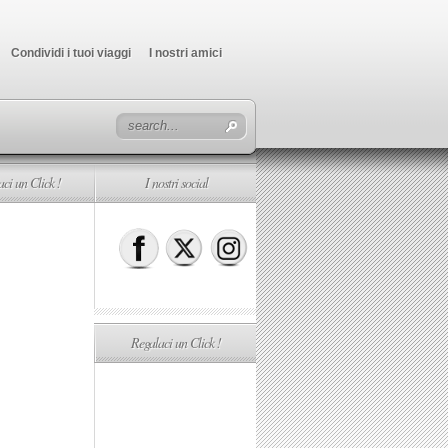
Condividi i tuoi viaggi
I nostri amici
ci un Click !
I nostri social
Regalaci un Click !