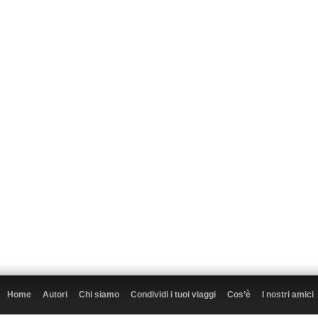
Home
Autori
Chi siamo
Condividi i tuoi viaggi
Cos’è
I nostri amici