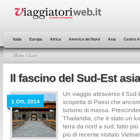
Italia
Europa
Africa
America del Nord
Asia
Centro A
Home
» Laos
Il fascino del Sud-Est asia
Un viaggio attraverso il Sud-E
1 Ott, 2014
scopetta di Paesi che ancor
turismo di massa. Prescinde
Thailandia, che è stato un lu
terra da nord a sud, fatto più 
più di recente visitato Vietn