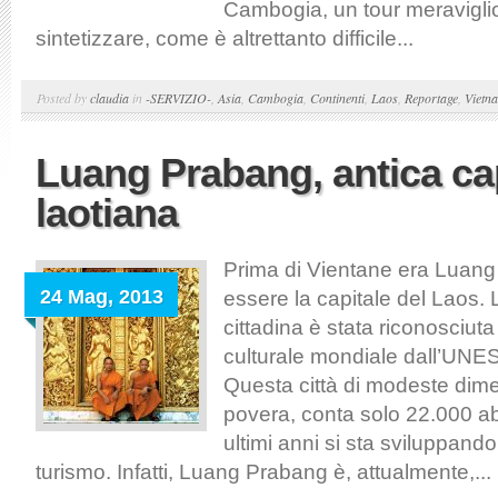
Cambogia, un tour meraviglios
sintetizzare, come è altrettanto difficile...
Posted by
claudia
in
-SERVIZIO-
,
Asia
,
Cambogia
,
Continenti
,
Laos
,
Reportage
,
Vietn
Luang Prabang, antica ca
laotiana
Prima di Vientane era Luan
24 Mag, 2013
essere la capitale del Laos. 
cittadina è stata riconosciut
culturale mondiale dall’UNE
Questa città di modeste dime
povera, conta solo 22.000 ab
ultimi anni si sta sviluppand
turismo. Infatti, Luang Prabang è, attualmente,...