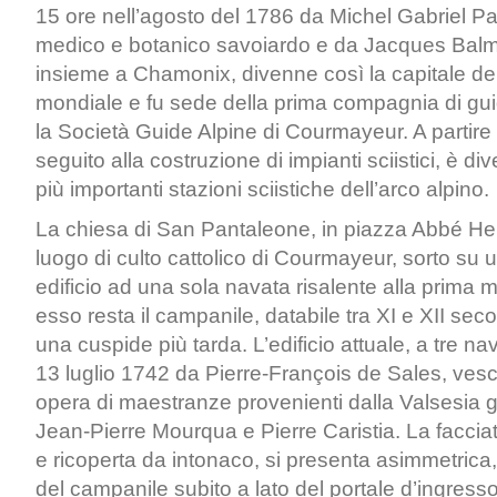
15 ore nell’agosto del 1786 da Michel Gabriel Pac
medico e botanico savoiardo e da Jacques Bal
insieme a Chamonix, divenne così la capitale del
mondiale e fu sede della prima compagnia di guide
la Società Guide Alpine di Courmayeur. A partire 
seguito alla costruzione di impianti sciistici, è di
più importanti stazioni sciistiche dell’arco alpino.
La chiesa di San Pantaleone, in piazza Abbé Henr
luogo di culto cattolico di Courmayeur, sorto su
edificio ad una sola navata risalente alla prima 
esso resta il campanile, databile tra XI e XII sec
una cuspide più tarda. L’edificio attuale, a tre na
13 luglio 1742 da Pierre-François de Sales, vesc
opera di maestranze provenienti dalla Valsesia 
Jean-Pierre Mourqua e Pierre Caristia. La faccia
e ricoperta da intonaco, si presenta asimmetrica,
del campanile subito a lato del portale d’ingresso