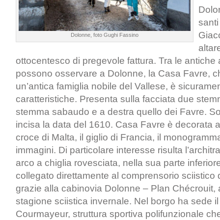
Dolor
sant
Giac
Dolonne, foto Gughi Fassino
altar
ottocentesco di pregevole fattura. Tra le antiche 
possono osservare a Dolonne, la Casa Favre, 
un’antica famiglia nobile del Vallese, è sicurame
caratteristiche. Presenta sulla facciata due stemmi
stemma sabaudo e a destra quello dei Favre. Sot
incisa la data del 1610. Casa Favre è decorata
croce di Malta, il giglio di Francia, il monogramma
immagini. Di particolare interesse risulta l’archi
arco a chiglia rovesciata, nella sua parte inferio
collegato direttamente al comprensorio sciistico
grazie alla cabinovia Dolonne – Plan Chécrouit, 
stagione sciistica invernale. Nel borgo ha sede il
Courmayeur, struttura sportiva polifunzionale che