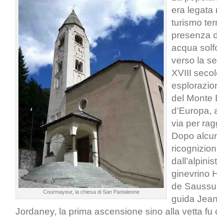
era legata 
turismo ter
presenza di
acqua solfo
verso la s
XVIII secol
esplorazio
del Monte B
d’Europa, a
via per rag
Dopo alcuni
ricognizion
dall’alpinis
ginevrino 
de Saussur
Courmayeur, la chiesa di San Pantaleone
guida Jean
Jordaney, la prima ascensione sino alla vetta fu