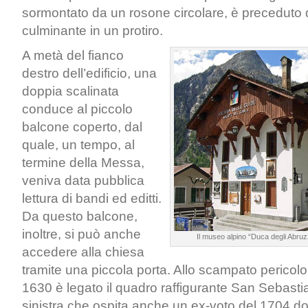
sormontato da un rosone circolare, è preceduto 
culminante in un protiro.
A metà del fianco
destro dell’edificio, una
doppia scalinata
conduce al piccolo
balcone coperto, dal
quale, un tempo, al
termine della Messa,
veniva data pubblica
lettura di bandi ed editti.
Da questo balcone,
inoltre, si può anche
Il museo alpino “Duca degli Abruz
accedere alla chiesa
tramite una piccola porta. Allo scampato pericolo
1630 è legato il quadro raffigurante San Sebasti
sinistra che ospita anche un ex-voto del 1704 do