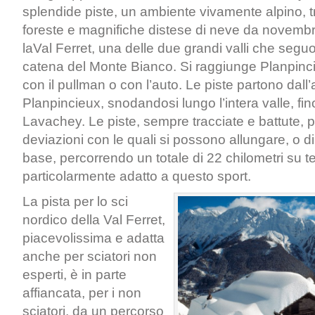
splendide piste, un ambiente vivamente alpino, t
foreste e magnifiche distese di neve da novembr
laVal Ferret, una delle due grandi valli che seguono
catena del Monte Bianco. Si raggiunge Planpinci
con il pullman o con l’auto. Le piste partono dall’a
Planpincieux, snodandosi lungo l’intera valle, fino 
Lavachey. Le piste, sempre tracciate e battute,
deviazioni con le quali si possono allungare, o dimi
base, percorrendo un totale di 22 chilometri su t
particolarmente adatto a questo sport.
La pista per lo sci
nordico della Val Ferret,
piacevolissima e adatta
anche per sciatori non
esperti, è in parte
affiancata, per i non
sciatori, da un percorso