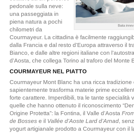
pedonale sulla neve:
una passeggiata in
piena natura a pochi
Baita innev
chilometri da
Courmayeur. La cittadina è facilmente raggiungibi
dalla Francia e dal resto d’Europa attraverso il t
Bianco, e dalle altre regioni italiane con l’autostr
d’Aosta, che collega Torino al traforo del Monte
COURMAYEUR NEL PIATTO
Courmayeur Mont Blanc ha una ricca tradizione 
sapientemente trasforma materie prime eccellenti in
forte carattere. Imperdibili, tra le tante specialit
quelle che hanno ottenuto il riconoscimento “D
Origine Protetta”: la Fontina, il Valle d’Aosta
Fro
de Bosses
e il
Vallée d’Aoste Lard d’Arnad
, sen
yogurt artigianale prodotto a Courmayeur con il la