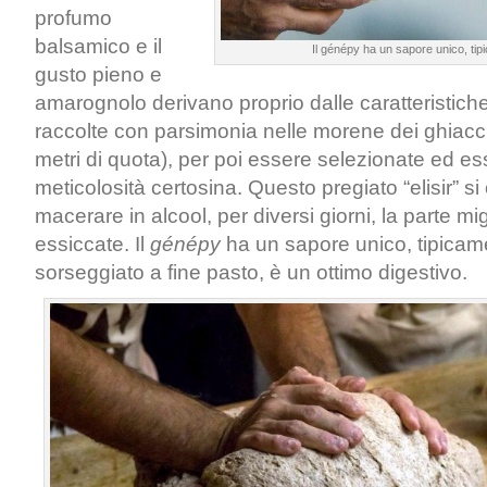
profumo
balsamico e il
Il génépy ha un sapore unico, tip
gusto pieno e
amarognolo derivano proprio dalle caratteristiche 
raccolte con parsimonia nelle morene dei ghiacci
metri di quota), per poi essere selezionate ed e
meticolosità certosina. Questo pregiato “elisir” s
macerare in alcool, per diversi giorni, la parte mi
essiccate. Il
génépy
ha un sapore unico, tipicame
sorseggiato a fine pasto, è un ottimo digestivo.