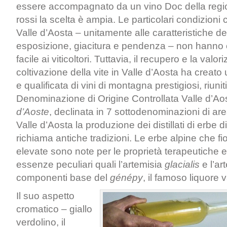
essere accompagnato da un vino Doc della regio
rossi la scelta è ampia. Le particolari condizioni 
Valle d’Aosta – unitamente alle caratteristiche dei 
esposizione, giacitura e pendenza – non hanno c
facile ai viticoltori. Tuttavia, il recupero e la valo
coltivazione della vite in Valle d’Aosta ha crea
e qualificata di vini di montagna prestigiosi, riunit
Denominazione di Origine Controllata Valle d’Ao
d’Aoste
, declinata in 7 sottodenominazioni di area
Valle d’Aosta la produzione dei distillati di erbe
richiama antiche tradizioni. Le erbe alpine che f
elevate sono note per le proprietà terapeutich
essenze peculiari quali l’artemisia
glacialis
e l’ar
componenti base del
génépy
, il famoso liquore 
Il suo aspetto
cromatico – giallo
verdolino, il