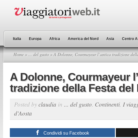
Italia
Europa
Africa
America del Nord
Asia
Centro A
Home
»
... del gusto
» A Dolonne, Courmayeur l’antica tradizione dell
A Dolonne, Courmayeur l’
tradizione della Festa del
Posted by
claudia
in
... del gusto
,
Continenti
,
I viagg
d'Aosta
Condividi su Facebook