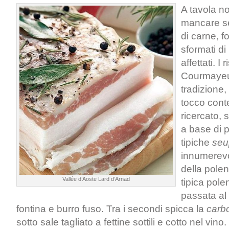
A tavola n
mancare se
di carne, f
sformati di
affettati. I r
Courmayeur
tradizione
tocco con
ricercato, 
a base di p
tipiche
se
innumerevo
della pole
Vallée d’Aoste Lard d’Arnad
tipica polen
passata al 
fontina e burro fuso. Tra i secondi spicca la
carb
sotto sale tagliato a fettine sottili e cotto nel vino