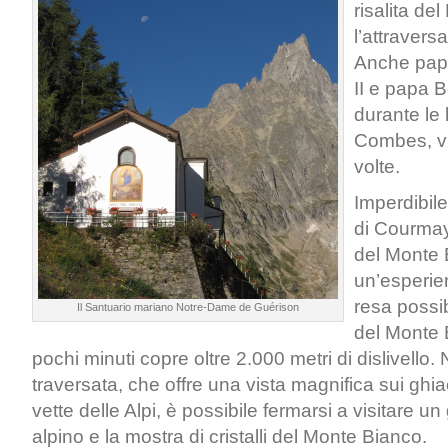
risalita de
l’attravers
Anche pap
II e papa 
durante le
Combes, vi 
volte.
Imperdibile
di Courmay
del Monte 
un’esperie
resa possib
Il Santuario mariano Notre-Dame de Guérison
del Monte 
pochi minuti copre oltre 2.000 metri di dislivello. 
traversata, che offre una vista magnifica sui ghia
vette delle Alpi, è possibile fermarsi a visitare u
alpino e la mostra di cristalli del Monte Bianco.