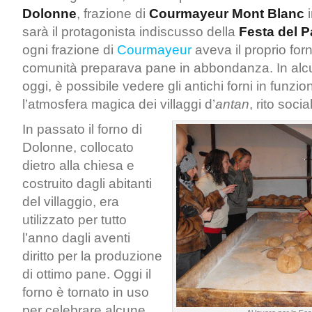
Dolonne
, frazione di
Courmayeur Mont Blanc
i
sarà il protagonista indiscusso della
Festa del 
ogni frazione di
Courmayeur
aveva il proprio forn
comunità preparava pane in abbondanza. In alcu
oggi, è possibile vedere gli antichi forni in funzio
l’atmosfera magica dei villaggi d’
antan
, rito socia
In passato il forno di
Dolonne, collocato
dietro alla chiesa e
costruito dagli abitanti
del villaggio, era
utilizzato per tutto
l’anno dagli aventi
diritto per la produzione
di ottimo pane. Oggi il
forno è tornato in uso
per celebrare alcune