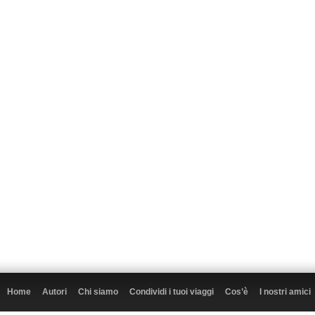
Home
Autori
Chi siamo
Condividi i tuoi viaggi
Cos’è
I nostri amici