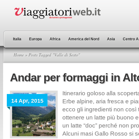
Italia
Europa
Africa
America del Nord
Asia
Centro A
Home
» Posts Tagged "Valle di Sesto"
Andar per formaggi in Alt
Itinerario goloso alla scopert
14 Apr, 2015
Erbe alpine, aria fresca e pi
ecco gli ingredienti non così 
ottenere un latte più buono e
un latte “doc” perché non pr
Alcuni masi Gallo Rosso si s