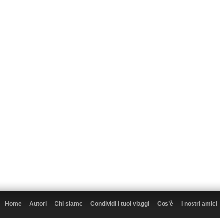
Home
Autori
Chi siamo
Condividi i tuoi viaggi
Cos’è
I nostri amici