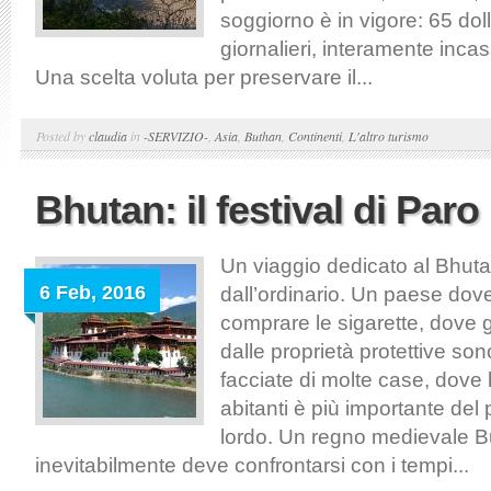
soggiorno è in vigore: 65 doll
giornalieri, interamente inca
Una scelta voluta per preservare il...
Posted by
claudia
in
-SERVIZIO-
,
Asia
,
Buthan
,
Continenti
,
L'altro turismo
Bhutan: il festival di Paro
Un viaggio dedicato al Bhuta
6 Feb, 2016
dall’ordinario. Un paese dove
comprare le sigarette, dove g
dalle proprietà protettive sono
facciate di molte case, dove la
abitanti è più importante del 
lordo. Un regno medievale B
inevitabilmente deve confrontarsi con i tempi...