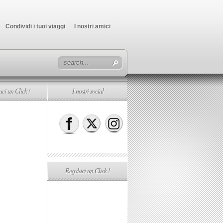
Condividi i tuoi viaggi
I nostri amici
ci un Click !
I nostri social
Regalaci un Click !