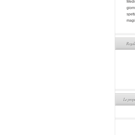
Medi
giorn
spett
magi
Regala
Le propo