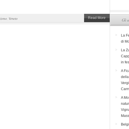
Read More
rismo
,
Veneto
Gli u
La F
di M
La Zu
Capp
in fe
A Fic
dell
Verg
Carm
A Mon
natur
Vigna
Mass
Belg