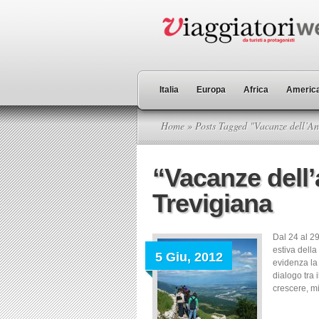
Italia
Europa
Africa
America
Home
» Posts Tagged "Vacanze dell’A
“Vacanze dell
Trevigiana
Dal 24 al 29
estiva della
5 Giu, 2012
evidenza la 
dialogo tra 
crescere, mig