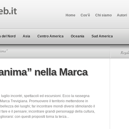
Home
Cos’è
Chi siamo
Autori
 del Nord
Asia
Centro America
Oceania
Sud America
nima"
Regala
’anima” nella Marca
 luglio incontri, spettacoli ed escursioni. Ecco la rassegna
 Marca Trevigiana. Promuovere il territorio mettendone in
bellezza dei luoghi; far incontrare mondi diversi stimolando il
il fare e il pensare; incontrare grandi personaggi della cultura,
liorarsi: con questi propositi torna la terza...