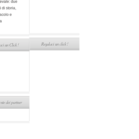
evale: due
i di storia,
acolo e
a
Regalaci un click !
ci un Click !
ste dei partner