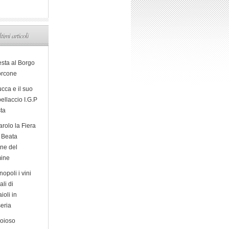
ltimi articoli
esta al Borgo
orcone
cca e il suo
ellaccio I.G.P
sta
arolo la Fiera
a Beata
ine del
ine
opoli i vini
ali di
ioli in
eria
ioioso