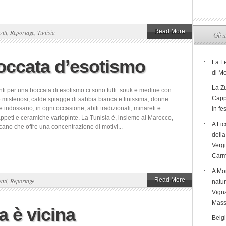
Read More
nti
,
Reportage
,
Tunisia
Gli u
boccata d’esotismo
La F
di M
La Zu
nti per una boccata di esotismo ci sono tutti: souk e medine con
Capp
i e misteriosi; calde spiagge di sabbia bianca e finissima, donne
 indossano, in ogni occasione, abiti tradizionali; minareti e
in fe
ppeti e ceramiche variopinte. La Tunisia è, insieme al Marocco,
A Fic
icano che offre una concentrazione di motivi...
dell
Verg
Carm
A Mon
Read More
nti
,
Reportage
natur
Vigna
Mass
ca è vicina
Belg