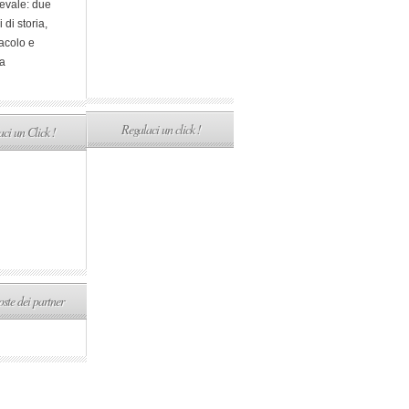
evale: due
i di storia,
acolo e
a
Regalaci un click !
ci un Click !
ste dei partner