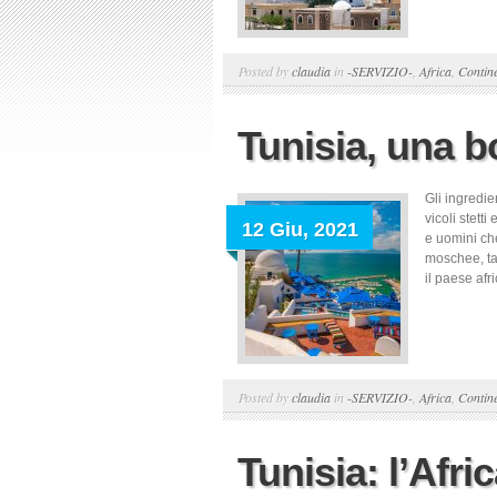
Posted by
claudia
in
-SERVIZIO-
,
Africa
,
Contine
Tunisia, una 
Gli ingredie
vicoli stett
12 Giu, 2021
e uomini che
moschee, ta
il paese afr
Posted by
claudia
in
-SERVIZIO-
,
Africa
,
Contine
Tunisia: l’Afri