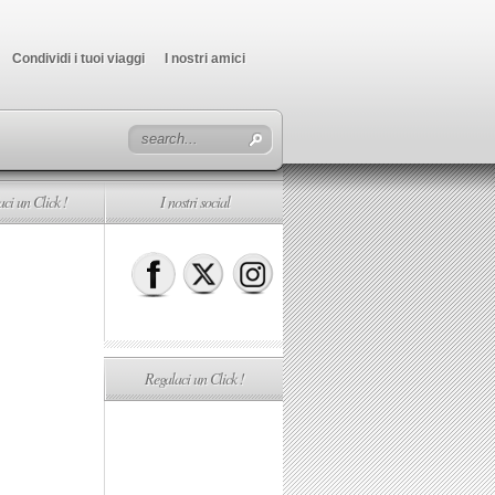
Condividi i tuoi viaggi
I nostri amici
ci un Click !
I nostri social
Regalaci un Click !