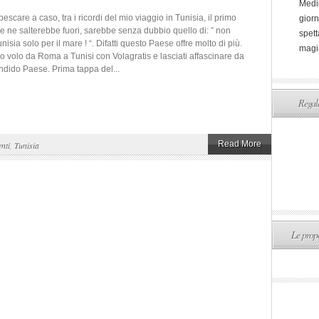
Medi
escare a caso, tra i ricordi del mio viaggio in Tunisia, il primo
giorn
e ne salterebbe fuori, sarebbe senza dubbio quello di: ” non
spett
nisia solo per il mare ! “. Difatti questo Paese offre molto di più.
magi
uo volo da Roma a Tunisi con Volagratis e lasciati affascinare da
ndido Paese. Prima tappa del...
Regala
Read More
nti
,
Tunisia
Le propo