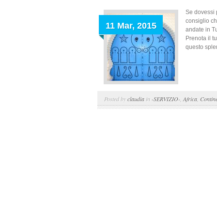
Se dovessi p
consiglio ch
11 Mar, 2015
andate in Tu
Prenota il t
questo sple
Posted by
claudia
in
-SERVIZIO-
,
Africa
,
Contine