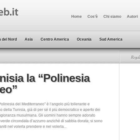
Home
Cos’è
Chi siamo
Autori
 del Nord
Asia
Centro America
Oceania
Sud America
Regala
nisia la “Polinesia
neo”
Polinesia del Mediterraneo” è l’angolo più tollerante e
so della Tunisia, già di per sé il più democratico e aperto dei
ggioranza musulmana. Gli uomini hanno sempre adorato
 verde circondata d’azzurro anziché di sabbia dorata; si sono
iti nel volerla prendere e nel volerla...