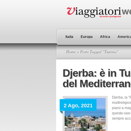
Italia
Europa
Africa
America
Home
» Posts Tagged "Tunisia"
Djerba: è in Tu
del Mediterra
Djerba, la “
multireligio
2 Ago, 2021
paesi a ma
questa oasi
sempre accan