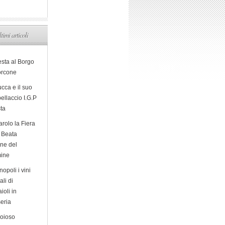
ltimi articoli
esta al Borgo
orcone
cca e il suo
ellaccio I.G.P
sta
arolo la Fiera
a Beata
ine del
ine
opoli i vini
ali di
ioli in
eria
ioioso