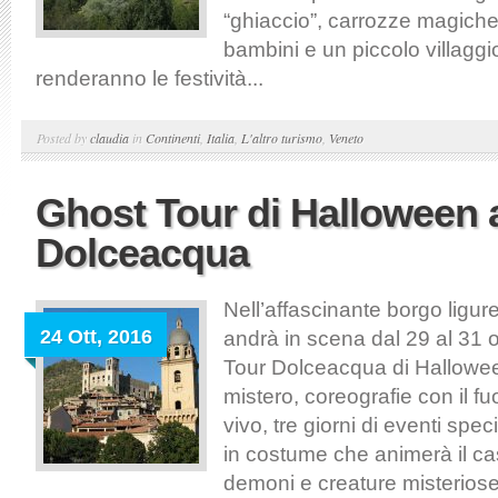
“ghiaccio”, carrozze magiche,
bambini e un piccolo villaggio 
renderanno le festività...
Posted by
claudia
in
Continenti
,
Italia
,
L'altro turismo
,
Veneto
Ghost Tour di Halloween 
Dolceacqua
Nell’affascinante borgo ligu
24 Ott, 2016
andrà in scena dal 29 al 31 o
Tour Dolceacqua di Halloween“
mistero, coreografie con il f
vivo, tre giorni di eventi spec
in costume che animerà il ca
demoni e creature misteriose.