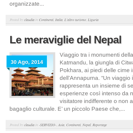
organizzate...
Posted by
claudia
in
Continenti
,
Italia
,
L'altro turismo
,
Liguria
Le meraviglie del Nepal
Viaggio tra i monumenti della
30 Ago, 2014
Katmandu, la giungla di Citwa
Pokhara, ai piedi delle cime 
dell’Annapurna. “Un viaggio 
rappresenta un insieme di s
esperienze così intenso da no
visitatore indifferente o non a
bagaglio culturale. E’ un piccolo Paese che,...
Posted by
claudia
in
-SERVIZIO-
,
Asia
,
Continenti
,
Nepal
,
Reportage