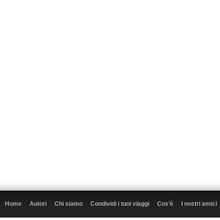
Home
Autori
Chi siamo
Condividi i tuoi viaggi
Cos’è
I nostri amici