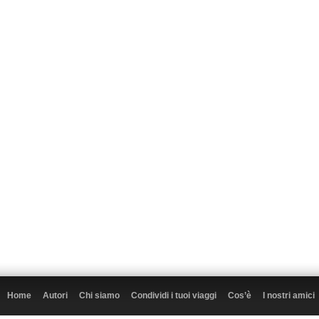
Home
Autori
Chi siamo
Condividi i tuoi viaggi
Cos’è
I nostri amici