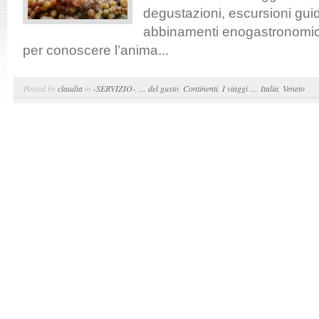
degustazioni, escursioni guid
abbinamenti enogastronomici
per conoscere l’anima...
Posted by
claudia
in
-SERVIZIO-
,
... del gusto
,
Continenti
,
I viaggi ...
,
Italia
,
Veneto