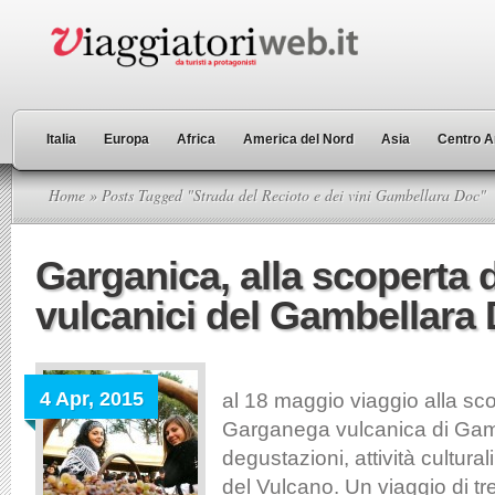
Italia
Europa
Africa
America del Nord
Asia
Centro A
Home
» Posts Tagged "Strada del Recioto e dei vini Gambellara Doc"
Garganica, alla scoperta d
vulcanici del Gambellara
Dal
4 Apr, 2015
al 18 maggio viaggio alla sco
Garganega vulcanica di Gamb
degustazioni, attività cultura
del Vulcano. Un viaggio di tre