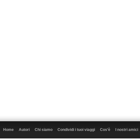
Home
Autori
Chi siamo
Condividi i tuoi viaggi
Cos’è
I nostri amici