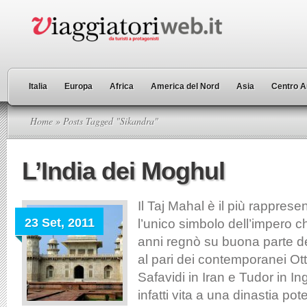
Italia
Europa
Africa
America del Nord
Asia
Centro A
Home
» Posts Tagged "Sikandra"
L’India dei Moghul
Il Taj Mahal è il più rappres
23 Set, 2011
l’unico simbolo dell’impero c
anni regnò su buona parte del
al pari dei contemporanei Ot
Safavidi in Iran e Tudor in In
infatti vita a una dinastia pot