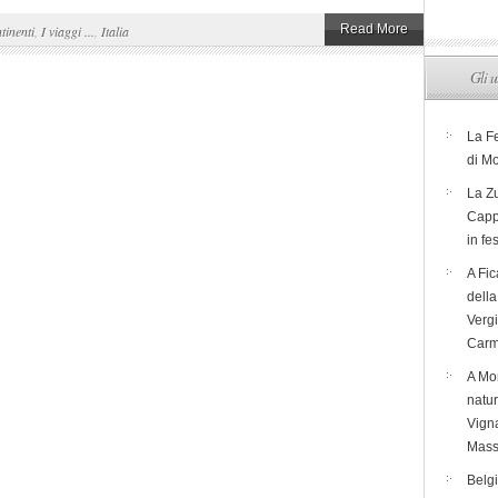
Read More
tinenti
,
I viaggi ...
,
Italia
Gli u
La F
di M
La Zu
Capp
in fe
A Fic
dell
Verg
Carm
A Mon
natur
Vigna
Mass
Belg