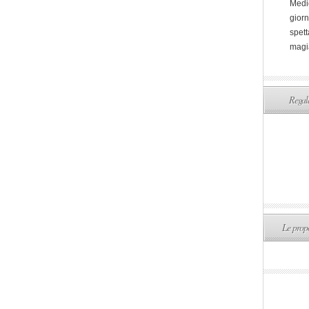
Medi
giorn
spett
magi
Regala
Le propo