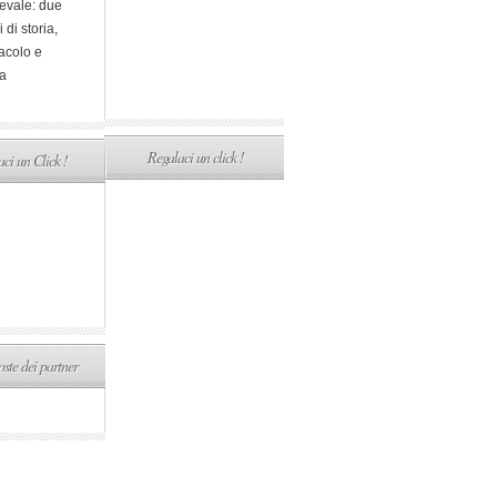
evale: due
i di storia,
acolo e
a
Regalaci un click !
ci un Click !
ste dei partner