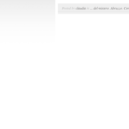
Posted by
claudia
in
... del mistero
,
Abruzzo
,
Con