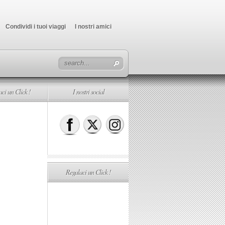
Condividi i tuoi viaggi
I nostri amici
ci un Click !
I nostri social
Regalaci un Click !