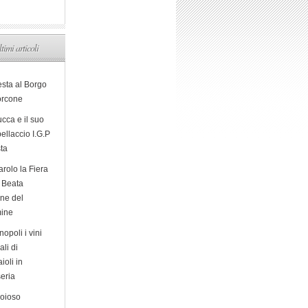
ltimi articoli
esta al Borgo
orcone
cca e il suo
ellaccio I.G.P
sta
arolo la Fiera
a Beata
ine del
ine
opoli i vini
ali di
ioli in
eria
ioioso