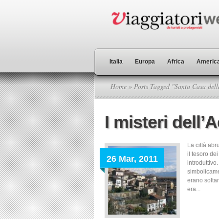
Italia
Europa
Africa
America
Home
» Posts Tagged "Santa Casa del
I misteri dell’
La città abr
il tesoro d
26 Mar, 2011
introduttivo
simbolicamen
erano soltan
era...