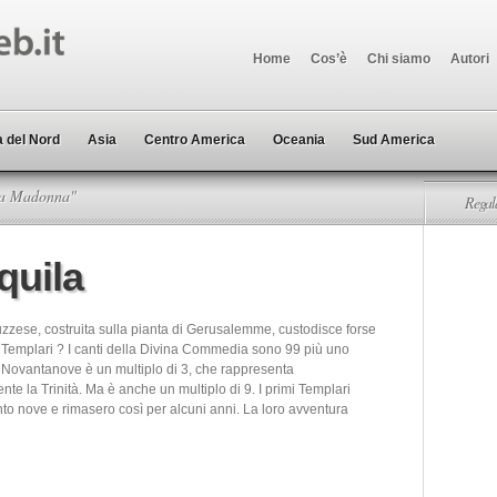
Home
Cos’è
Chi siamo
Autori
 del Nord
Asia
Centro America
Oceania
Sud America
la Madonna"
Regala
Aquila
uzzese, costruita sulla pianta di Gerusalemme, custodisce forse
ei Templari ? I canti della Divina Commedia sono 99 più uno
. Novantanove è un multiplo di 3, che rappresenta
te la Trinità. Ma è anche un multiplo di 9. I primi Templari
to nove e rimasero così per alcuni anni. La loro avventura