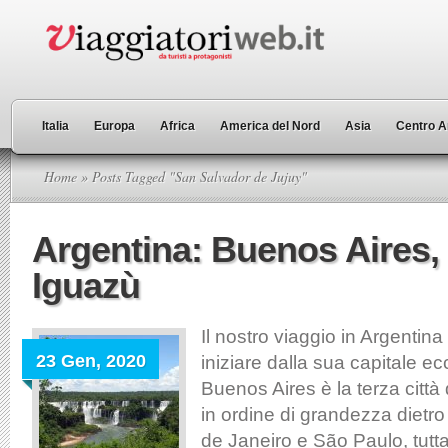
Italia
Europa
Africa
America del Nord
Asia
Centro A
Home
» Posts Tagged "San Salvador de Jujuy"
Argentina: Buenos Aires, 
Iguazù
Il nostro viaggio in Argentin
23 Gen, 2020
iniziare dalla sua capitale ec
Buenos Aires è la terza città 
in ordine di grandezza dietro 
de Janeiro e São Paulo, tutt