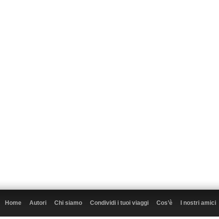
Home
Autori
Chi siamo
Condividi i tuoi viaggi
Cos’è
I nostri amici