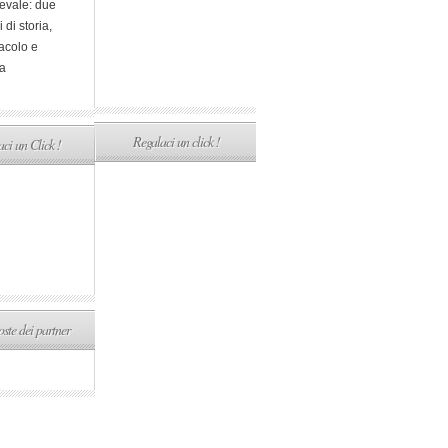
evale: due
i di storia,
acolo e
a
Regalaci un click !
ci un Click !
ste dei partner