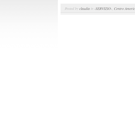
Posted by
claudia
in
-SERVIZIO-
,
Centro Ameri