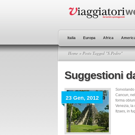
Italia
Europa
Africa
America
Home
» Posts Tagged "S.Pedro"
Suggestioni d
Sorvolando l
Cancun, nel
23 Gen, 2012
forma oblun
Venezia, la 
Itzaes, in f