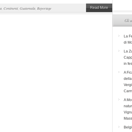
Read More
ca
,
Continenti
,
Guatemala
,
Reportage
Gli u
La F
di M
La Zu
Capp
in fe
A Fic
dell
Verg
Carm
A Mon
natur
Vigna
Mass
Belg