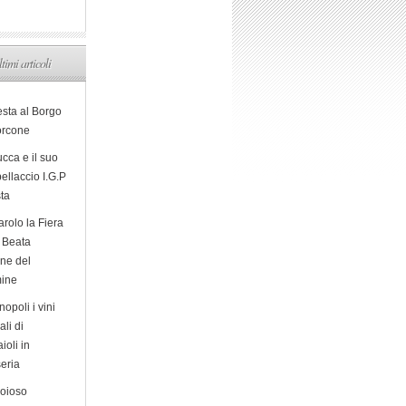
ltimi articoli
esta al Borgo
orcone
cca e il suo
ellaccio I.G.P
sta
arolo la Fiera
a Beata
ine del
ine
opoli i vini
ali di
ioli in
eria
ioioso