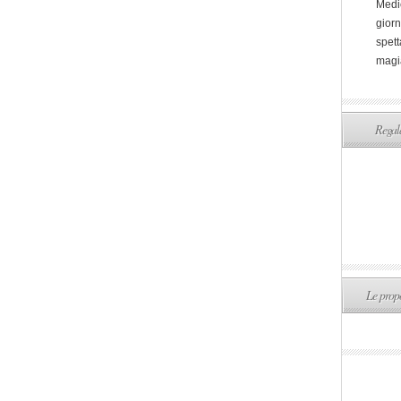
Medi
giorn
spett
magi
Regala
Le propo