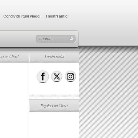
Condividi i tuoi viaggi
I nostri amici
ci un Click !
I nostri social
Regalaci un Click !