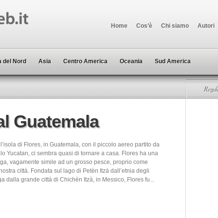
Home
Cos’è
Chi siamo
Autori
 del Nord
Asia
Centro America
Oceania
Sud America
Regala
al Guatemala
’isola di Flores, in Guatemala, con il piccolo aereo partito da
lo Yucatan, ci sembra quasi di tornare a casa. Flores ha una
ga, vagamente simile ad un grosso pesce, proprio come
nostra città. Fondata sul lago di Petèn Itzà dall’etnia degli
uga dalla grande città di Chichèn Itzà, in Messico, Flores fu...