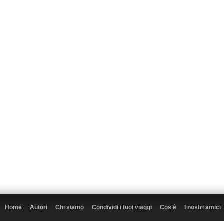
Home
Autori
Chi siamo
Condividi i tuoi viaggi
Cos’è
I nostri amici