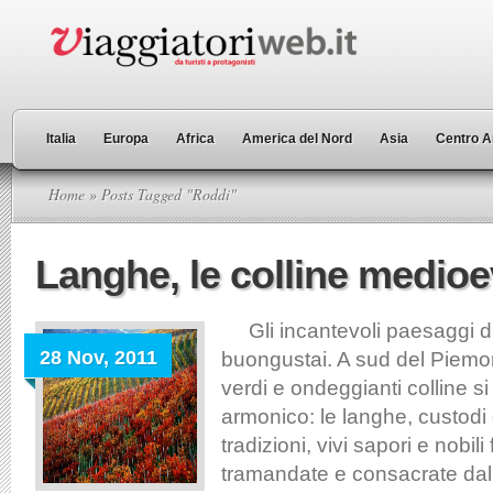
Italia
Europa
Africa
America del Nord
Asia
Centro A
Home
» Posts Tagged "Roddi"
Langhe, le colline medioe
Gli incantevoli paesaggi di
28 Nov, 2011
buongustai. A sud del Piemo
verdi e ondeggianti colline s
armonico: le langhe, custodi 
tradizioni, vivi sapori e nobili
tramandate e consacrate dal