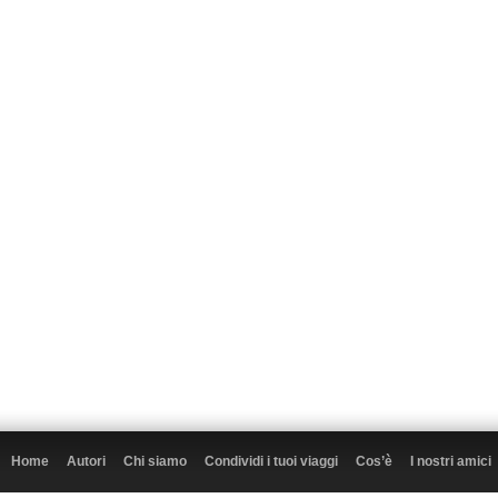
Home
Autori
Chi siamo
Condividi i tuoi viaggi
Cos’è
I nostri amici