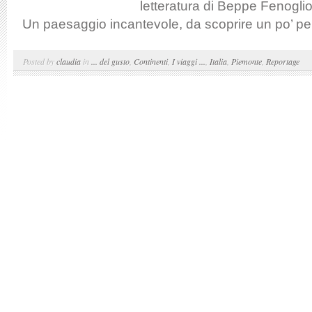
letteratura di Beppe Fenogl
Un paesaggio incantevole, da scoprire un po’ per
Posted by
claudia
in
... del gusto
,
Continenti
,
I viaggi ...
,
Italia
,
Piemonte
,
Reportage