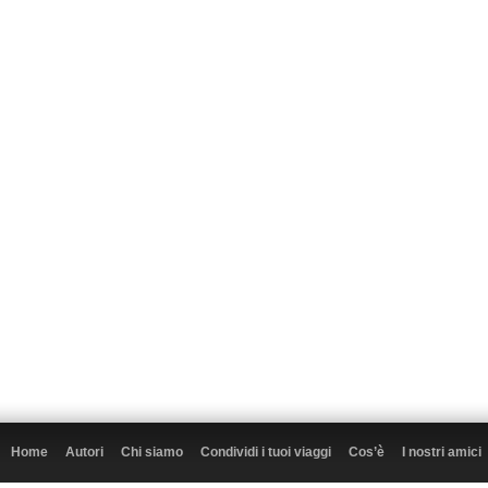
Home
Autori
Chi siamo
Condividi i tuoi viaggi
Cos’è
I nostri amici