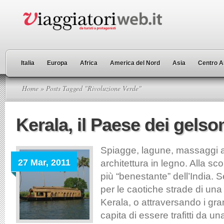
Italia
Europa
Africa
America del Nord
Asia
Centro A
Home
» Posts Tagged "Rivoluzione Verde"
Kerala, il Paese dei gelso
Spiagge, lagune, massaggi a
27 Mar, 2011
architettura in legno. Alla sc
più “benestante” dell’India.
per le caotiche strade di una 
Kerala, o attraversando i grand
capita di essere trafitti da un