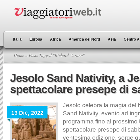
Italia
Europa
Africa
America del Nord
Asia
Centro A
Home
» Posts Tagged "Richard Varano"
Jesolo Sand Nativity, a Je
spettacolare presepe di s
Jesolo celebra la magia del 
13 Dic, 2022
Sand Nativity, evento ad ingr
programma fino al prossimo 
spettacolare presepe di sabbi
ventesima edizione, sorge q