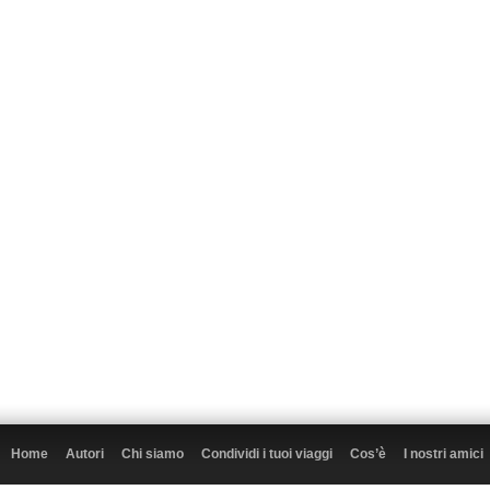
Home
Autori
Chi siamo
Condividi i tuoi viaggi
Cos’è
I nostri amici