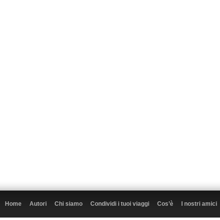
Home
Autori
Chi siamo
Condividi i tuoi viaggi
Cos’è
I nostri amici