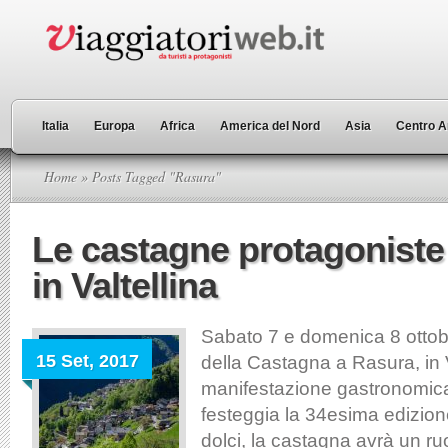
Italia
Europa
Africa
America del Nord
Asia
Centro A
Home
» Posts Tagged "Rasura"
Le castagne protagoniste
in Valtellina
Sabato 7 e domenica 8 ottob
15 Set, 2017
della Castagna a Rasura, in V
manifestazione gastronomic
festeggia la 34esima edizione.
dolci, la castagna avrà un ru