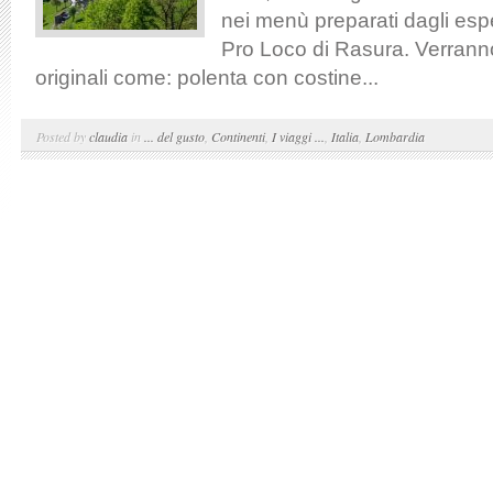
nei menù preparati dagli espe
Pro Loco di Rasura. Verranno 
originali come: polenta con costine...
Posted by
claudia
in
... del gusto
,
Continenti
,
I viaggi ...
,
Italia
,
Lombardia