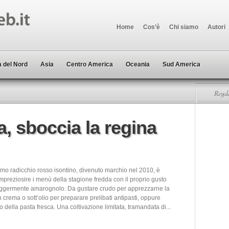
Home
Cos’è
Chi siamo
Autori
 del Nord
Asia
Centro America
Oceania
Sud America
Regala
a, sboccia la regina
simo radicchio rosso isontino, divenuto marchio nel 2010, è
mpreziosire i menù della stagione fredda con il proprio gusto
eggermente amarognolo. Da gustare crudo per apprezzarne la
n crema o sott’olio per preparare prelibati antipasti, oppure
 della pasta fresca. Una coltivazione limitata, tramandata di...