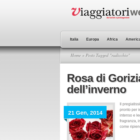
Italia
Europa
Africa
America
Home
» Posts Tagged "radicchio"
Rosa di Gorizi
dell’inverno
Il pregiatis
pronto per i
21 Gen, 2014
intenso e l
fragranza, i
come ripieno