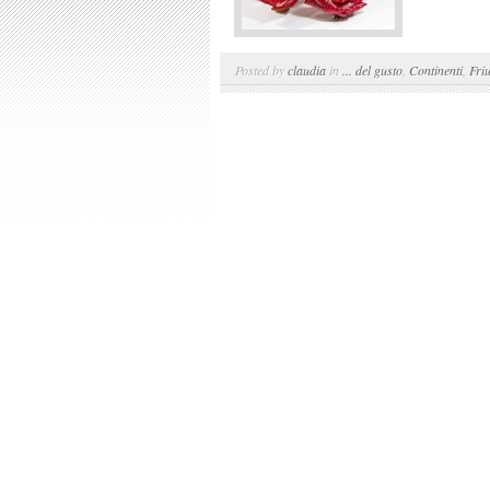
Posted by
claudia
in
... del gusto
,
Continenti
,
Friu