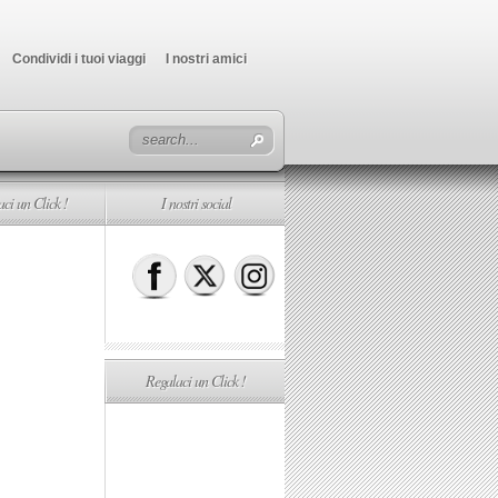
Condividi i tuoi viaggi
I nostri amici
ci un Click !
I nostri social
Regalaci un Click !