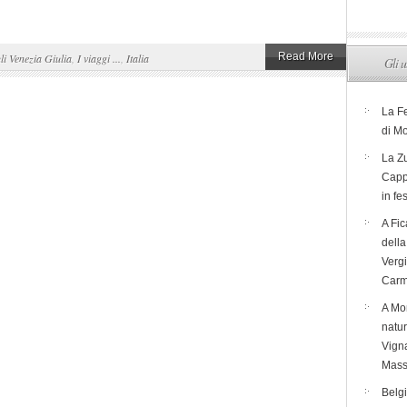
Read More
li Venezia Giulia
,
I viaggi ...
,
Italia
Gli u
La F
di M
La Zu
Capp
in fe
A Fic
dell
Verg
Carm
A Mon
natur
Vigna
Mass
Belg