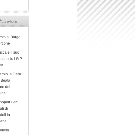
ltimi articoli
esta al Borgo
orcone
cca e il suo
ellaccio I.G.P
sta
arolo la Fiera
a Beata
ine del
ine
opoli i vini
ali di
ioli in
eria
ioioso