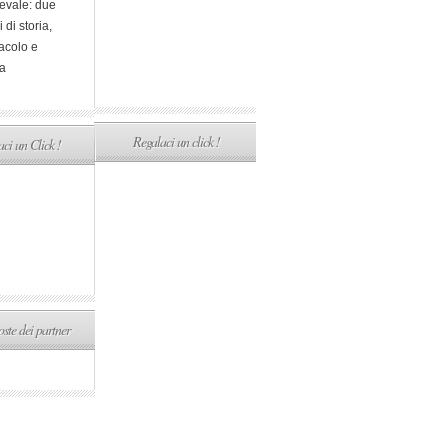
evale: due
i di storia,
acolo e
a
Regalaci un click !
ci un Click !
ste dei partner