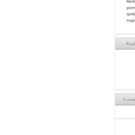
Medi
giorn
spett
magi
Regala
Le propo