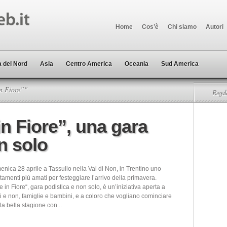
Home
Cos’è
Chi siamo
Autori
 del Nord
Asia
Centro America
Oceania
Sud America
in Fiore”"
Regala
in Fiore”, una gara
n solo
nica 28 aprile a Tassullo nella Val di Non, in Trentino uno
amenti più amati per festeggiare l’arrivo della primavera.
le in Fiore“, gara podistica e non solo, è un’iniziativa aperta a
sti e non, famiglie e bambini, e a coloro che vogliano cominciare
la bella stagione con...