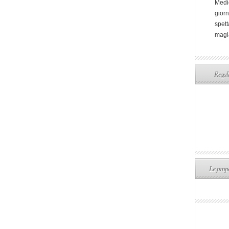
Medi
giorn
spett
magi
Regala
Le propo