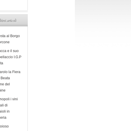
ltimi articoli
esta al Borgo
orcone
cca e il suo
ellaccio I.G.P
sta
arolo la Fiera
a Beata
ine del
ine
opoli i vini
ali di
ioli in
eria
ioioso