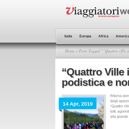
Italia
Europa
Africa
America
Home
» Posts Tagged "“Quattro vIlle 
“Quattro Ville 
podistica e no
Ritorna dome
degli appunt
14 Apr, 2019
“Quattro Vil
tutti, agoni
alla grande 