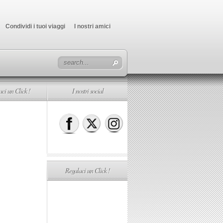
Condividi i tuoi viaggi
I nostri amici
ci un Click !
I nostri social
Regalaci un Click !