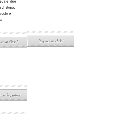
evale: due
i di storia,
acolo e
a
Regalaci un click !
ci un Click !
ste dei partner