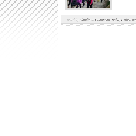
Posted by
claudia
in
Continenti
,
Italia
,
L'altro tu