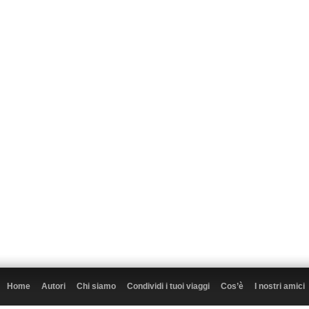
Home
Autori
Chi siamo
Condividi i tuoi viaggi
Cos’è
I nostri amici