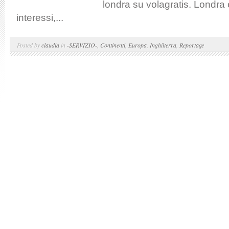
londra su volagratis. Londra è
interessi,...
Posted by
claudia
in
-SERVIZIO-
,
Continenti
,
Europa
,
Inghilterra
,
Reportage