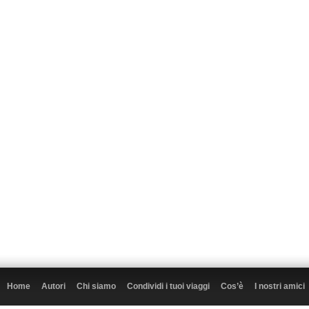
Home
Autori
Chi siamo
Condividi i tuoi viaggi
Cos’è
I nostri amici