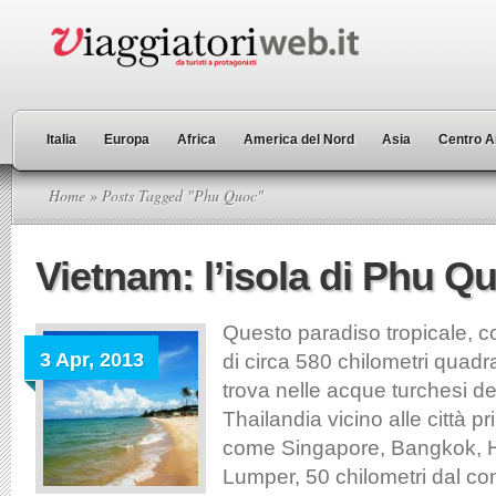
Italia
Europa
Africa
America del Nord
Asia
Centro A
Home
» Posts Tagged "Phu Quoc"
Vietnam: l’isola di Phu Q
Questo paradiso tropicale, c
3 Apr, 2013
di circa 580 chilometri quadra
trova nelle acque turchesi de
Thailandia vicino alle città pri
come Singapore, Bangkok, 
Lumper, 50 chilometri dal con