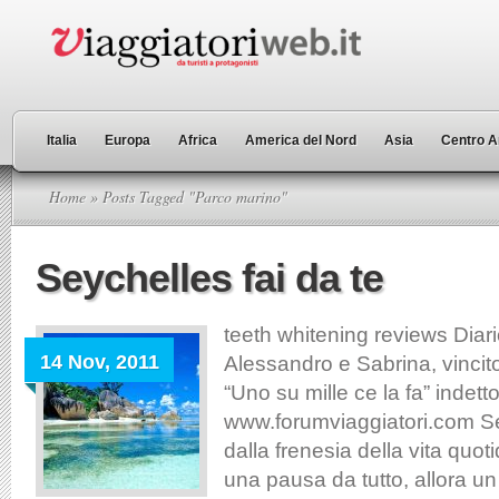
Italia
Europa
Africa
America del Nord
Asia
Centro A
Home
» Posts Tagged "Parco marino"
Seychelles fai da te
teeth whitening reviews Diari
14 Nov, 2011
Alessandro e Sabrina, vincit
“Uno su mille ce la fa” indett
www.forumviaggiatori.com Se
dalla frenesia della vita quo
una pausa da tutto, allora un