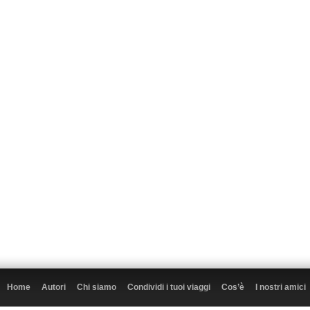
Home
Autori
Chi siamo
Condividi i tuoi viaggi
Cos’è
I nostri amici