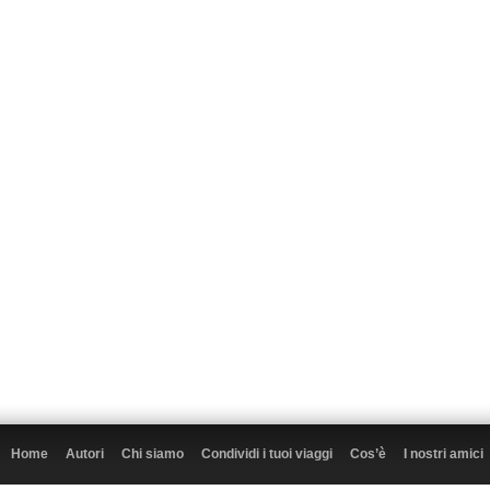
Home
Autori
Chi siamo
Condividi i tuoi viaggi
Cos’è
I nostri amici