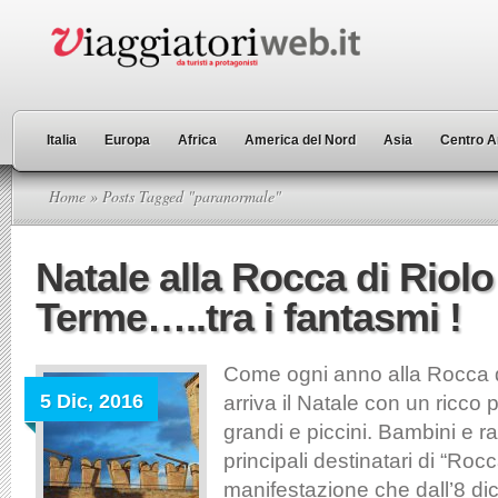
Italia
Europa
Africa
America del Nord
Asia
Centro A
Home
» Posts Tagged "paranormale"
Natale alla Rocca di Riolo
Terme…..tra i fantasmi !
Come ogni anno alla Rocca 
5 Dic, 2016
arriva il Natale con un ricc
grandi e piccini. Bambini e r
principali destinatari di “Roc
manifestazione che dall’8 di