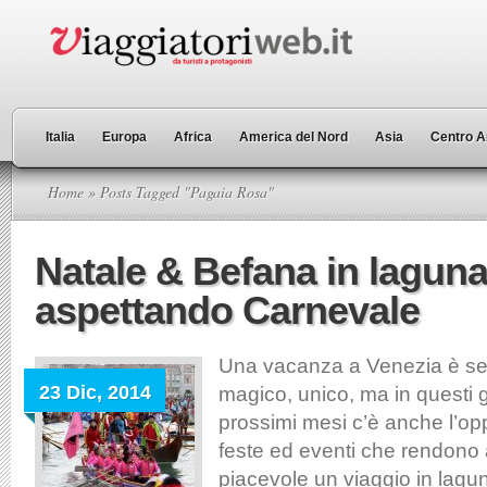
Italia
Europa
Africa
America del Nord
Asia
Centro A
Home
» Posts Tagged "Pagaia Rosa"
Natale & Befana in lagun
aspettando Carnevale
Una vacanza a Venezia è se
23 Dic, 2014
magico, unico, ma in questi g
prossimi mesi c’è anche l’opp
feste ed eventi che rendono
piacevole un viaggio in lagun