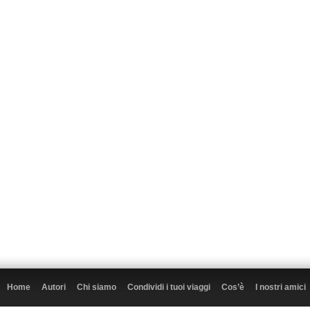
Home
Autori
Chi siamo
Condividi i tuoi viaggi
Cos’è
I nostri amici