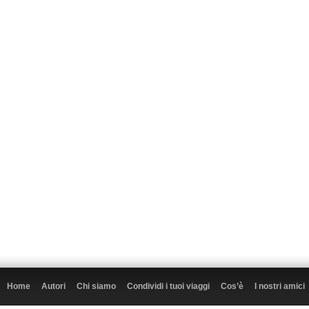
Home
Autori
Chi siamo
Condividi i tuoi viaggi
Cos’è
I nostri amici