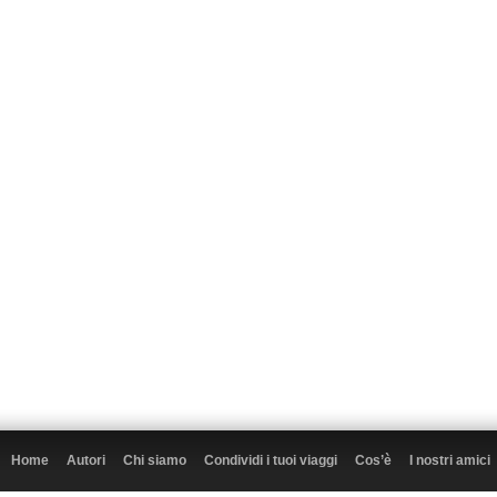
Home
Autori
Chi siamo
Condividi i tuoi viaggi
Cos’è
I nostri amici