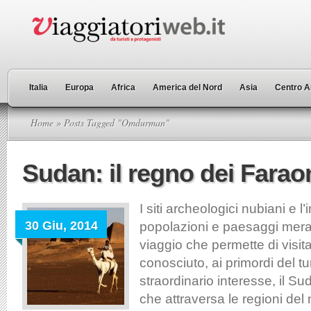
Italia
Europa
Africa
America del Nord
Asia
Centro A
Home
» Posts Tagged "Omdurman"
Sudan: il regno dei Faraon
I siti archeologici nubiani e l
30 Giu, 2014
popolazioni e paesaggi merav
viaggio che permette di visi
conosciuto, ai primordi del t
straordinario interesse, il S
che attraversa le regioni del