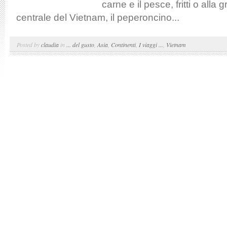
carne e il pesce, fritti o alla 
centrale del Vietnam, il peperoncino...
Posted by
claudia
in
... del gusto
,
Asia
,
Continenti
,
I viaggi ...
,
Vietnam