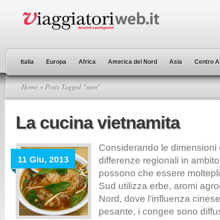
Italia
Europa
Africa
America del Nord
Asia
Centro A
Home
» Posts Tagged "nem"
La cucina vietnamita
Considerando le dimensioni 
11 Giu, 2013
differenze regionali in ambito
possono che essere molteplic
Sud utilizza erbe, aromi agrod
Nord, dove l’influenza cinese
pesante, i congee sono diffu