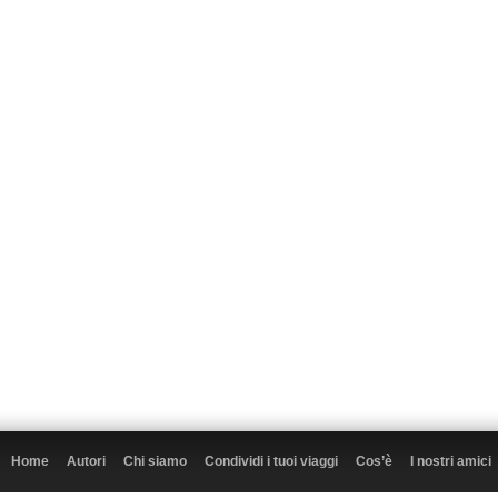
Home
Autori
Chi siamo
Condividi i tuoi viaggi
Cos’è
I nostri amici