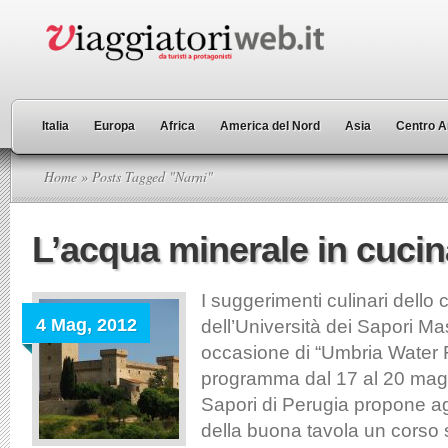
Italia
Europa
Africa
America del Nord
Asia
Centro A
Home
» Posts Tagged "Narni"
L’acqua minerale in cucin
I suggerimenti culinari dello
4 Mag, 2012
dell’Università dei Sapori Mas
occasione di “Umbria Water Fe
programma dal 17 al 20 maggi
Sapori di Perugia propone ag
della buona tavola un corso s