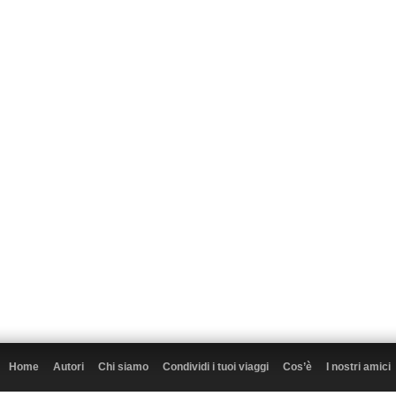
Home
Autori
Chi siamo
Condividi i tuoi viaggi
Cos’è
I nostri amici