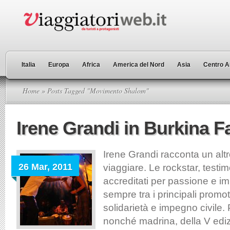
Italia
Europa
Africa
America del Nord
Asia
Centro A
Home
» Posts Tagged "Movimento Shalom"
Irene Grandi in Burkina F
Irene Grandi racconta un alt
26 Mar, 2011
viaggiare. Le rockstar, testim
accreditati per passione e 
sempre tra i principali promoto
solidarietà e impegno civile.
nonché madrina, della V edizi