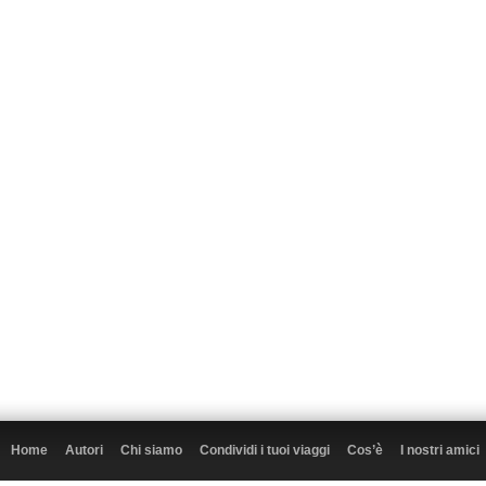
Home
Autori
Chi siamo
Condividi i tuoi viaggi
Cos’è
I nostri amici