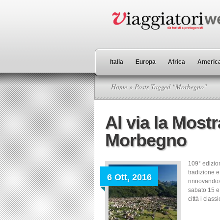
Italia
Europa
Africa
America
Home
» Posts Tagged "Morbegno"
Al via la Mostr
Morbegno
109° edizio
tradizione e
6 Ott, 2016
rinnovandos
sabato 15 e
città i class