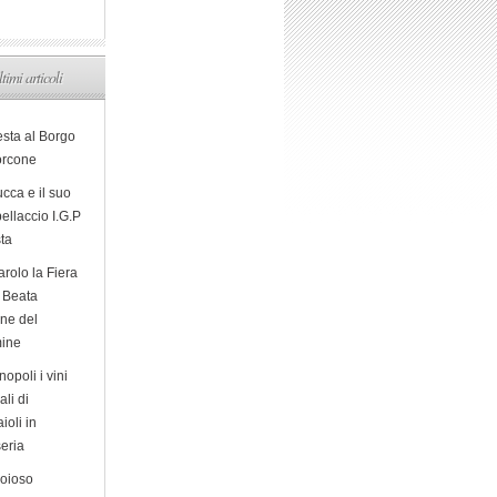
ltimi articoli
esta al Borgo
orcone
cca e il suo
ellaccio I.G.P
sta
arolo la Fiera
a Beata
ine del
ine
opoli i vini
ali di
ioli in
eria
ioioso