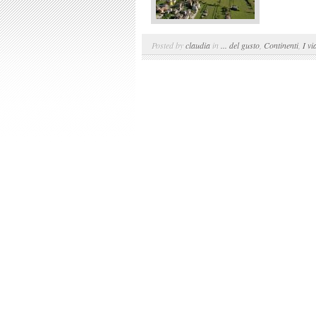
Posted by
claudia
in
... del gusto
,
Continenti
,
I vi