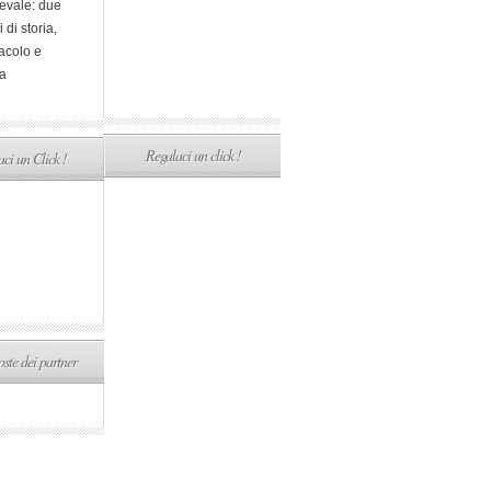
evale: due
i di storia,
acolo e
a
Regalaci un click !
ci un Click !
ste dei partner