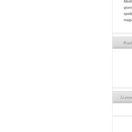
Medi
giorn
spett
magi
Regala
Le propo