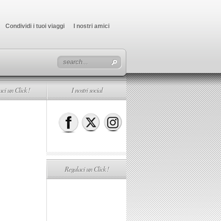
Condividi i tuoi viaggi
I nostri amici
ci un Click !
I nostri social
Regalaci un Click !