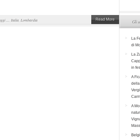
Read More
aggi ...
,
Italia
,
Lombardia
Gli u
La F
di M
La Zu
Capp
in fe
A Fic
dell
Verg
Carm
A Mon
natur
Vigna
Mass
Belg