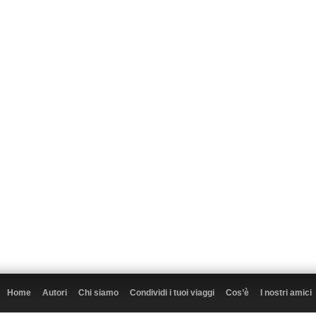
Home
Autori
Chi siamo
Condividi i tuoi viaggi
Cos’è
I nostri amici