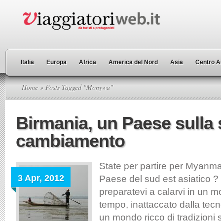
Italia
Europa
Africa
America del Nord
Asia
Centro A
Home
» Posts Tagged "Monywa"
Birmania, un Paese sulla 
cambiamento
State per partire per Myanmar
3 Apr, 2012
Paese del sud est asiatico ? 
preparatevi a calarvi in un m
tempo, inattaccato dalla tec
un mondo ricco di tradizioni 