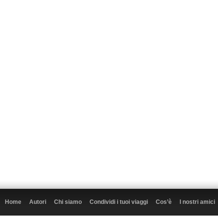
Home
Autori
Chi siamo
Condividi i tuoi viaggi
Cos’è
I nostri amici