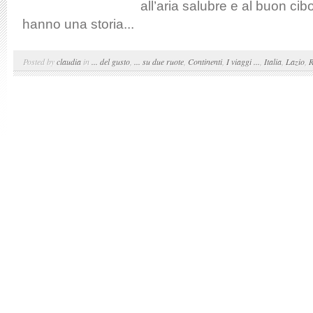
all’aria salubre e al buon cib
hanno una storia...
Posted by
claudia
in
... del gusto
,
... su due ruote
,
Continenti
,
I viaggi ...
,
Italia
,
Lazio
,
R