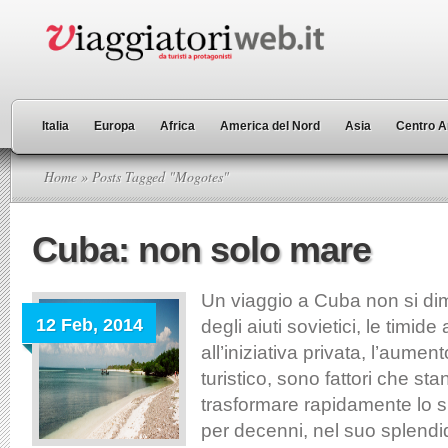
Italia
Europa
Africa
America del Nord
Asia
Centro A
Home
» Posts Tagged "Mogotes"
Cuba: non solo mare
Un viaggio a Cuba non si dim
12 Feb, 2014
degli aiuti sovietici, le timide
all’iniziativa privata, l’aumen
turistico, sono fattori che s
trasformare rapidamente lo s
per decenni, nel suo splendi