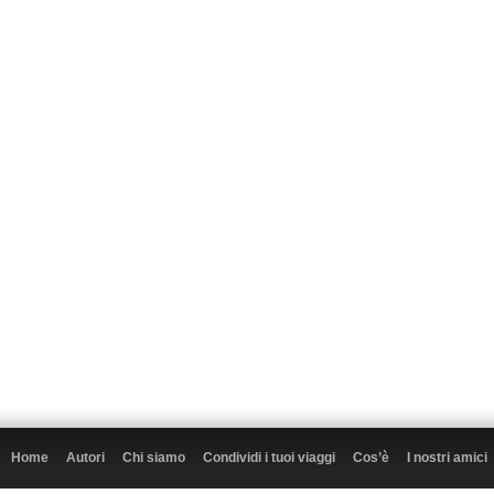
Home
Autori
Chi siamo
Condividi i tuoi viaggi
Cos’è
I nostri amici