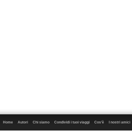
Home
Autori
Chi siamo
Condividi i tuoi viaggi
Cos’è
I nostri amici