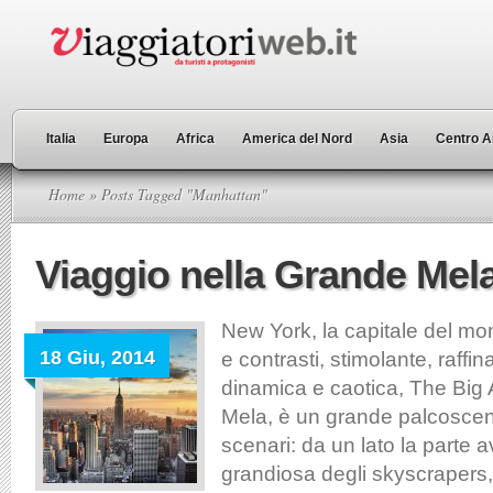
Italia
Europa
Africa
America del Nord
Asia
Centro A
Home
» Posts Tagged "Manhattan"
Viaggio nella Grande Mel
New York, la capitale del mon
18 Giu, 2014
e contrasti, stimolante, raffin
dinamica e caotica, The Big 
Mela, è un grande palcosceni
scenari: da un lato la parte a
grandiosa degli skyscrapers, d