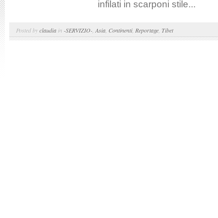
infilati in scarponi stile...
Posted by
claudia
in
-SERVIZIO-
,
Asia
,
Continenti
,
Reportage
,
Tibet