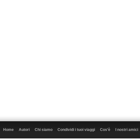
Home
Autori
Chi siamo
Condividi i tuoi viaggi
Cos’è
I nostri amici