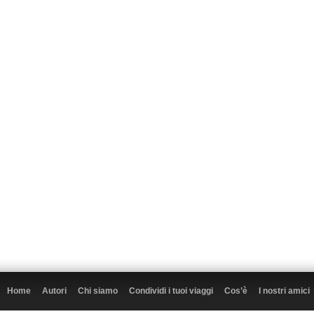
Home
Autori
Chi siamo
Condividi i tuoi viaggi
Cos’è
I nostri amici