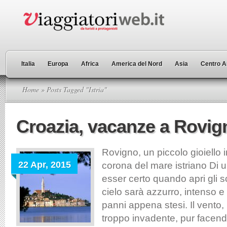
Italia
Europa
Africa
America del Nord
Asia
Centro A
Home
» Posts Tagged "Istria"
Croazia, vacanze a Rovig
Rovigno, un piccolo gioiello 
22 Apr, 2015
corona del mare istriano Di 
esser certo quando apri gli scu
cielo sarà azzurro, intenso e
panni appena stesi. Il vento,
troppo invadente, pur facend