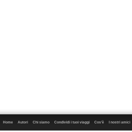
Home
Autori
Chi siamo
Condividi i tuoi viaggi
Cos’è
I nostri amici