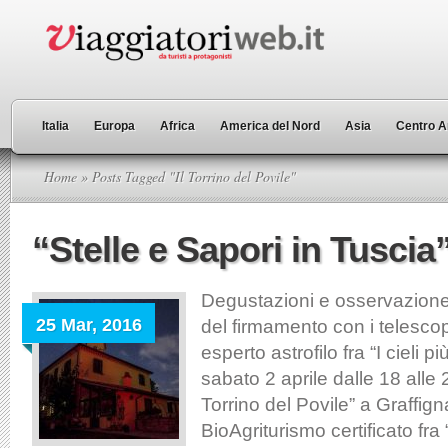
Italia
Europa
Africa
America del Nord
Asia
Centro A
Home
» Posts Tagged "Il Torrino del Povile"
“Stelle e Sapori in Tuscia
Degustazioni e osservazione
25 Mar, 2016
del firmamento con i telescop
esperto astrofilo fra “I cieli più
sabato 2 aprile dalle 18 alle 2
Torrino del Povile” a Graffig
BioAgriturismo certificato fra “