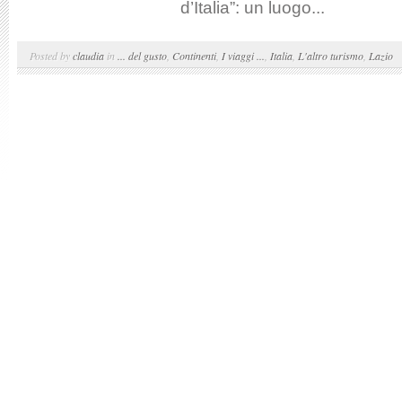
d’Italia”: un luogo...
Posted by
claudia
in
... del gusto
,
Continenti
,
I viaggi ...
,
Italia
,
L'altro turismo
,
Lazio