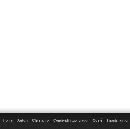
Home
Autori
Chi siamo
Condividi i tuoi viaggi
Cos’è
I nostri amici