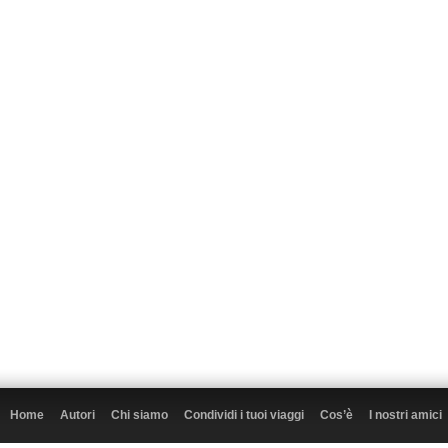
Home
Autori
Chi siamo
Condividi i tuoi viaggi
Cos’è
I nostri amici