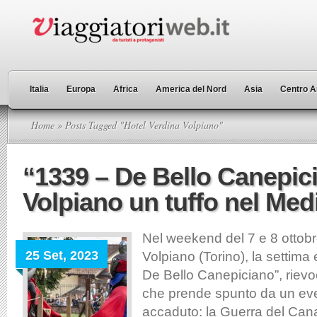
Italia
Europa
Africa
America del Nord
Asia
Centro A
Home
» Posts Tagged "Hotel Verdina Volpiano"
“1339 – De Bello Canepic
Volpiano un tuffo nel Me
Nel weekend del 7 e 8 ottobr
25 Set, 2023
Volpiano (Torino), la settima
De Bello Canepiciano”, rievo
che prende spunto da un ev
accaduto: la Guerra del Can