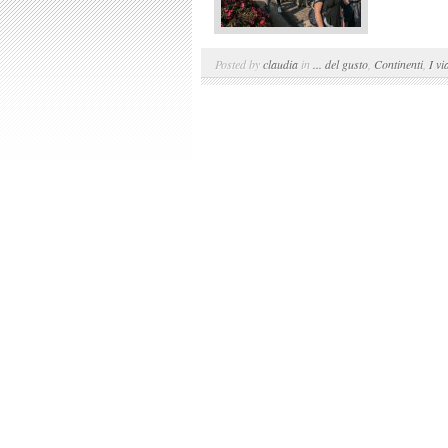
Posted by
claudia
in
... del gusto
,
Continenti
,
I vi