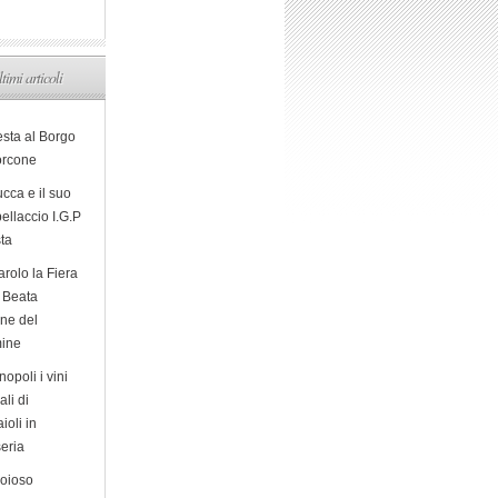
ltimi articoli
esta al Borgo
orcone
cca e il suo
ellaccio I.G.P
sta
arolo la Fiera
a Beata
ine del
ine
opoli i vini
ali di
ioli in
eria
ioioso