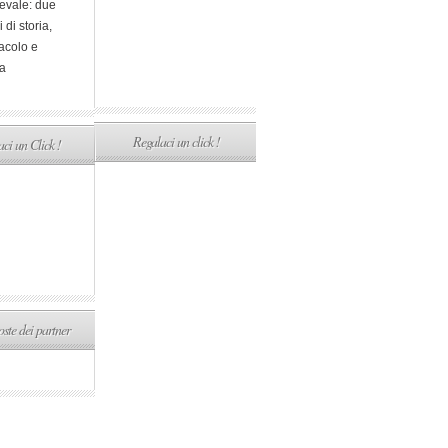
evale: due
i di storia,
acolo e
a
Regalaci un click !
ci un Click !
ste dei partner