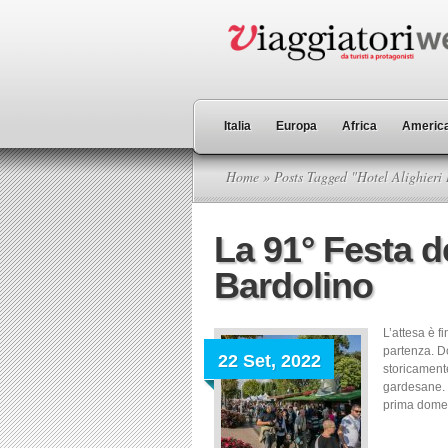
Italia
Europa
Africa
America
Home
» Posts Tagged "Hotel Alighieri
La 91° Festa de
Bardolino
L’attesa è f
partenza. Do
22 Set, 2022
storicament
gardesane. C
prima domen