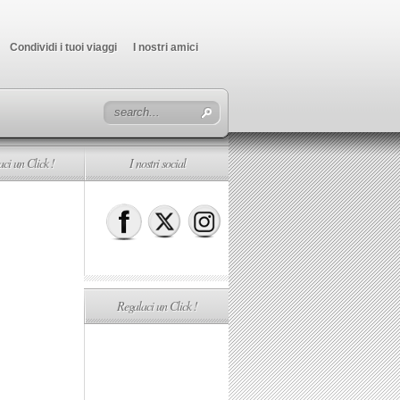
Condividi i tuoi viaggi
I nostri amici
ci un Click !
I nostri social
Regalaci un Click !