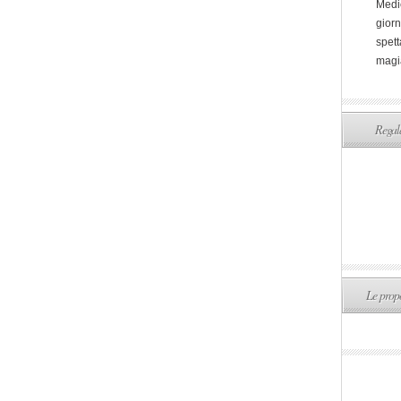
Medi
giorn
spett
magi
Regala
Le propo