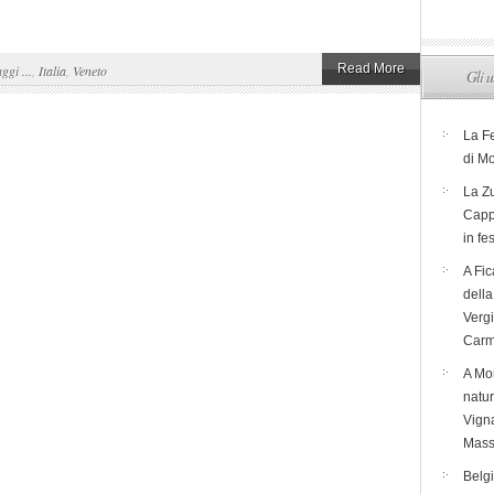
Read More
aggi ...
,
Italia
,
Veneto
Gli u
La F
di M
La Zu
Capp
in fe
A Fic
dell
Verg
Carm
A Mon
natur
Vigna
Mass
Belg