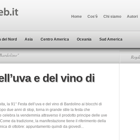
Home
Cos’è
Chi siamo
Autori
 del Nord
Asia
Centro America
Oceania
Sud America
 Bardolino"
Regala
ll’uva e del vino di
inita, la 91° Festa dell’uva e del vino di Bardolino ai blocchi di
po due anni di stop, torna in grande stile la festa che
e celebra la vendemmia attraverso il prodotto principe delle uve
ome da tradizione, la manifestazione tiene il riferimento della
ica di ottobre: appuntamento quindi da giovedì...