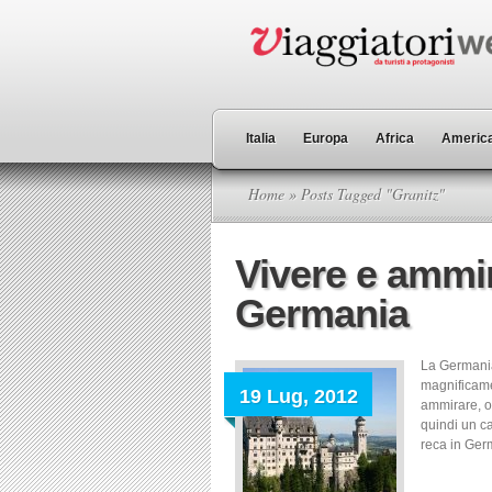
Italia
Europa
Africa
America
Home
» Posts Tagged "Granitz"
Vivere e ammira
Germania
La Germania 
magnificame
19 Lug, 2012
ammirare, o
quindi un ca
reca in Germa