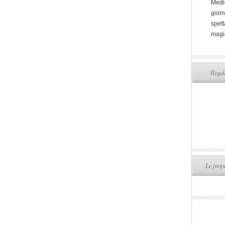
Medi
giorn
spett
magi
Regala
Le propo