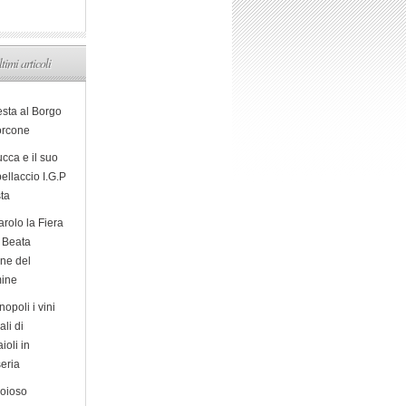
ltimi articoli
esta al Borgo
orcone
cca e il suo
ellaccio I.G.P
sta
arolo la Fiera
a Beata
ine del
ine
opoli i vini
ali di
ioli in
eria
ioioso