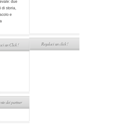
evale: due
i di storia,
acolo e
a
Regalaci un click !
ci un Click !
ste dei partner