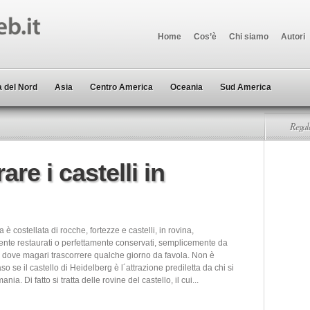
Home
Cos’è
Chi siamo
Autori
 del Nord
Asia
Centro America
Oceania
Sud America
Regala
re i castelli in
è costellata di rocche, fortezze e castelli, in rovina,
nte restaurati o perfettamente conservati, semplicemente da
 dove magari trascorrere qualche giorno da favola. Non è
so se il castello di Heidelberg è l´attrazione prediletta da chi si
nia. Di fatto si tratta delle rovine del castello, il cui...