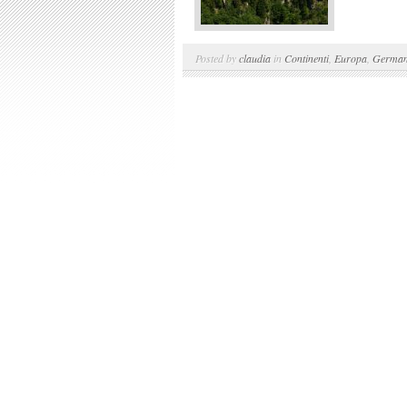
Posted by
claudia
in
Continenti
,
Europa
,
German