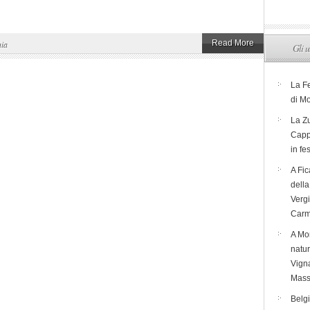
Read More
ia
Gli u
La F
di M
La Zu
Capp
in fe
A Fic
dell
Verg
Carm
A Mon
natur
Vigna
Mass
Belg