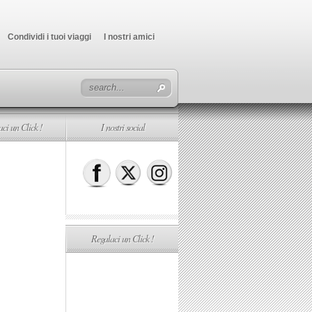
Condividi i tuoi viaggi
I nostri amici
ci un Click !
I nostri social
Regalaci un Click !