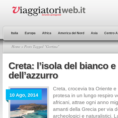
Italia
Europa
Africa
America del Nord
Asia
Centro A
Home
» Posts Tagged "Gortina"
Creta: l’isola del bianco e
dell’azzurro
Creta, crocevia tra Oriente e
10 Ago, 2014
protesa in un lungo respiro v
africani, attrae ogni anno migli
amanti della Grecia per via d
archeologici e naturalistici. L