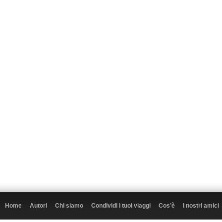
Home
Autori
Chi siamo
Condividi i tuoi viaggi
Cos’è
I nostri amici