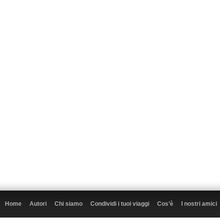
Home
Autori
Chi siamo
Condividi i tuoi viaggi
Cos’è
I nostri amici