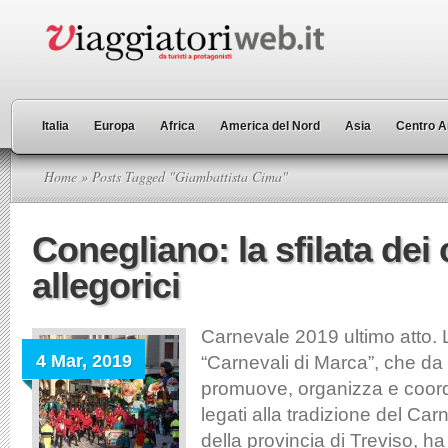
Italia
Europa
Africa
America del Nord
Asia
Centro A
Home
» Posts Tagged "Giambattista Cima"
Conegliano: la sfilata dei 
allegorici
Carnevale 2019 ultimo atto. 
4 Mar, 2019
“Carnevali di Marca”, che da
promuove, organizza e coord
legati alla tradizione del Car
della provincia di Treviso, h