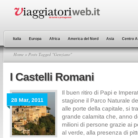
Italia
Europa
Africa
America del Nord
Asia
Centro A
Home
» Posts Tagged "Genziano"
I Castelli Romani
Il buen ritiro di Papi e Impera
28 Mar, 2011
stagione il Parco Naturale de
alle porte della capitale, si t
grande calamita che, anno do
milioni di persone grazie ai pe
al verde, alla presenza di pit