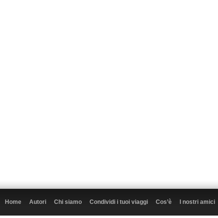
Home
Autori
Chi siamo
Condividi i tuoi viaggi
Cos’è
I nostri amici