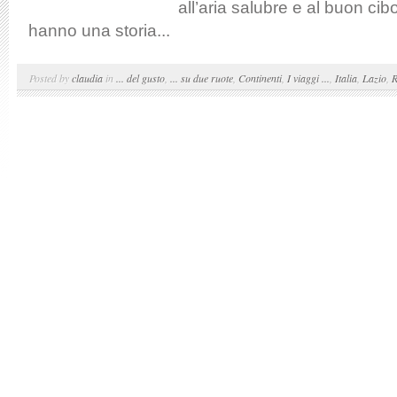
all’aria salubre e al buon cib
hanno una storia...
Posted by
claudia
in
... del gusto
,
... su due ruote
,
Continenti
,
I viaggi ...
,
Italia
,
Lazio
,
R