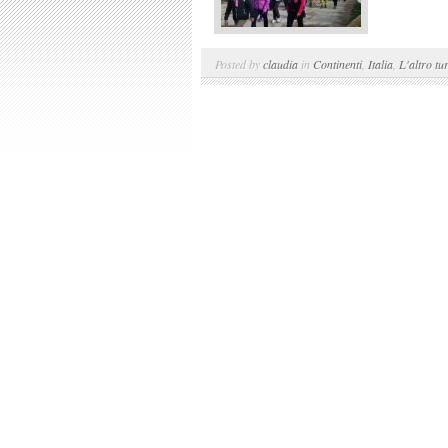
Posted by
claudia
in
Continenti
,
Italia
,
L'altro tu