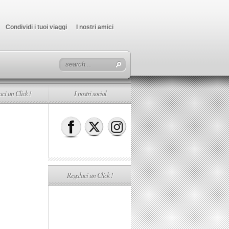
Condividi i tuoi viaggi
I nostri amici
ci un Click !
I nostri social
Regalaci un Click !