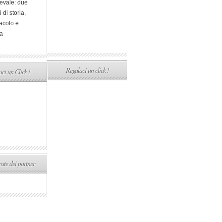
evale: due
i di storia,
acolo e
a
Regalaci un click !
ci un Click !
ste dei partner