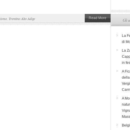
Read More
rismo
,
Trentino Alto Adige
Gli u
La F
di M
La Zu
Capp
in fe
A Fic
dell
Verg
Carm
A Mon
natur
Vigna
Mass
Belg