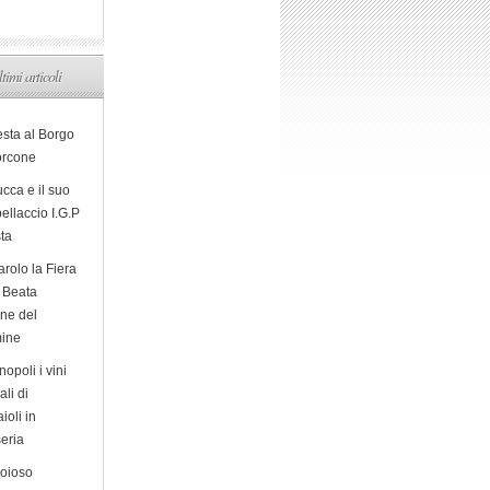
ltimi articoli
esta al Borgo
orcone
cca e il suo
ellaccio I.G.P
sta
arolo la Fiera
a Beata
ine del
ine
opoli i vini
ali di
ioli in
eria
ioioso