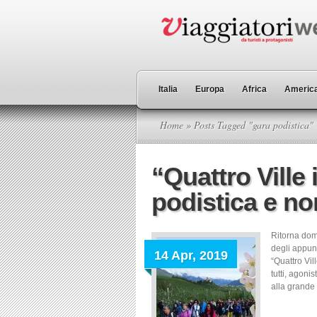
Italia
Europa
Africa
America
Home
» Posts Tagged "gara podistica"
“Quattro Ville 
podistica e no
Ritorna dome
degli appunt
14 Apr, 2019
“Quattro Vil
tutti, agoni
alla grande 