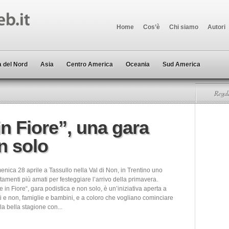
Home
Cos’è
Chi siamo
Autori
 del Nord
Asia
Centro America
Oceania
Sud America
Regala
in Fiore”, una gara
n solo
nica 28 aprile a Tassullo nella Val di Non, in Trentino uno
amenti più amati per festeggiare l’arrivo della primavera.
le in Fiore“, gara podistica e non solo, è un’iniziativa aperta a
sti e non, famiglie e bambini, e a coloro che vogliano cominciare
la bella stagione con...