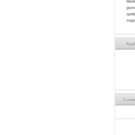
Medi
giorn
spett
magi
Regala
Le propo