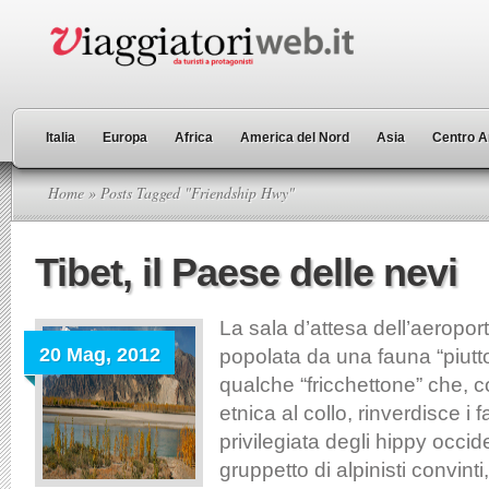
Italia
Europa
Africa
America del Nord
Asia
Centro A
Home
» Posts Tagged "Friendship Hwy"
Tibet, il Paese delle nevi
La sala d’attesa dell’aeropor
20 Mag, 2012
popolata da una fauna “piutto
qualche “fricchettone” che, c
etnica al collo, rinverdisce i 
privilegiata degli hippy occid
gruppetto di alpinisti convinti,