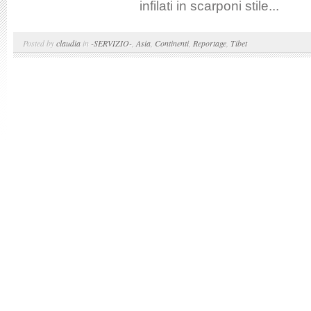
infilati in scarponi stile...
Posted by
claudia
in
-SERVIZIO-
,
Asia
,
Continenti
,
Reportage
,
Tibet