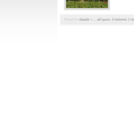
Posted by
claudia
in
... del gusto
,
Continenti
,
I vi