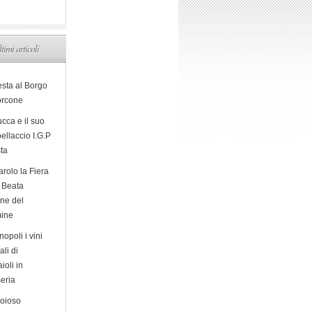
ltimi articoli
esta al Borgo
orcone
cca e il suo
ellaccio I.G.P
sta
arolo la Fiera
a Beata
ine del
ine
opoli i vini
ali di
ioli in
eria
ioioso