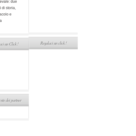
evale: due
i di storia,
acolo e
a
Regalaci un click !
ci un Click !
ste dei partner