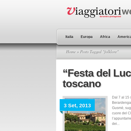
Italia
Europa
Africa
America
Home
» Posts Tagged "folklore"
“Festa del Luc
toscano
Dal 7 al 15
Berardenga 
3 Set, 2013
Gusmè, sugg
cuore del Ch
l’appuntame
dei...