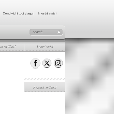
Condividi i tuoi viaggi
I nostri amici
ci un Click !
I nostri social
Regalaci un Click !