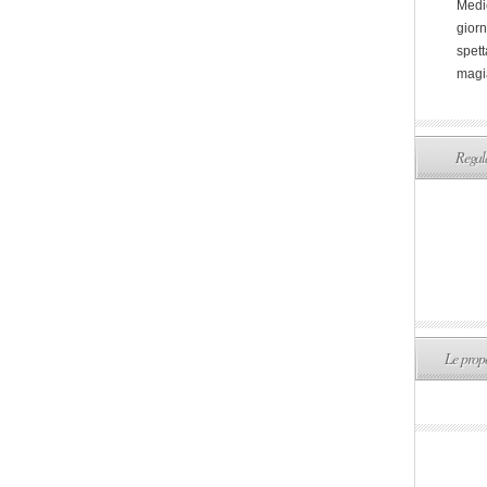
Medi
giorn
spett
magi
Regala
Le propo