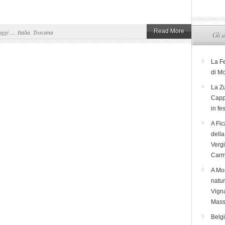
Read More
aggi ...
,
Italia
,
Toscana
Gli u
La F
di M
La Zu
Capp
in fe
A Fic
dell
Verg
Carm
A Mon
natur
Vigna
Mass
Belg