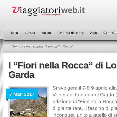
Italia
Europa
Africa
America del Nord
Asia
Centro A
Home
» Posts Tagged "Fiori nella Rocca"
I “Fiori nella Rocca” di L
Garda
Si svolgerà il 7-8-9 aprile a
7 Mar, 2017
Veneta di Lonato del Garda 
edizione di “Fiori nella Rocc
di piante rare. Il fascino di pia
inconsueti unito a quello di st